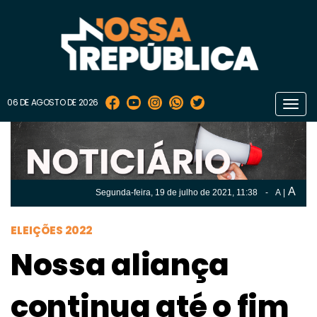
06 DE AGOSTO DE 2026
Toggl
navig
A
Segunda-feira, 19 de
julho
de 2021, 11:38
-
A
|
A
Segunda-feira, 19 de
julho
de 2021, 11h:38
-
|
A
ELEIÇÕES 2022
Nossa aliança
continua até o fim