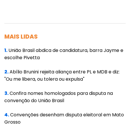
acumula isso. Nas ideias e propostas, diverge.
Em outro campo não. É preciso se manter
unido”.
MAIS LIDAS
Bezerra em sua fala ainda ponderou que os
prefeitos presentes estavam prontos para
1.
União Brasil abdica de candidatura, barra Jayme e
ajudar o governo a colocar em prática nos
escolhe Pivetta
municípios todas as ações idealizadas para a
2.
Abílio Brunini rejeita aliança entre PL e MDB e diz:
melhoria de vida da população. “Queremos
"Ou me libera, ou tolera ou expulsa"
ajudar o governo a ter o maior êxito possível.
Tenho ido aos municípios, conversado e os
3.
Confira nomes homologados para disputa na
prefeitos estão bastante satisfeitos. Espero
convenção do União Brasil
que melhore mais daqui para a frente”, disse
4.
Convenções desenham disputa eleitoral em Mato
o presidente do MDB no estado.
Grosso