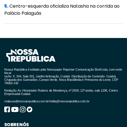
5.
Centro-esquerda oficializa Natasha na corrida ao
Palácio Paiaguás
Nossa República é editado pela Newspaper Reporter Comunicação Eireli Ltda, com sede
fiscal
na Av. F, 344, Sala 301, Jardim Aclimação, Cuiabá. Distribuição de Conteúdo: Cuiabá,
Chapada dos Guimarães, Campo Verde, Nova Brasilândia e Primavera do Leste, CEP
78050-242
Redação: Av. Historiador Rubens de Mendonça, nº 2000, 12º andar, sala 1206, Centro
Empresarial Cuiabá
redacao@nossarepublica.com.br
/
midia@nossarepublica.com.br
SOBRE NÓS