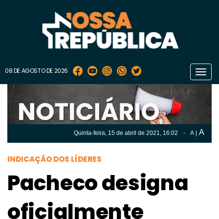
08 DE AGOSTO DE 2026
Toggl
navig
A
Quinta-feira, 15 de
abril
de 2021, 16:02
-
A
|
A
Quinta-feira, 15 de
abril
de 2021, 16h:02
-
|
A
INDICAÇÃO DOS LÍDERES
Pacheco designa
oficialmente