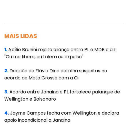
6. Rogério Carvalho (PT-SE) - oposição
7. Alessandro Vieira (Cidadania-ES) -
oposição
MAIS LIDAS
1.
Abílio Brunini rejeita aliança entre PL e MDB e diz:
"Ou me libera, ou tolera ou expulsa"
2.
Decisão de Flávio Dino detalha suspeitas no
acordo de Mato Grosso com a Oi
3.
Acordo entre Janaina e PL fortalece palanque de
Wellington e Bolsonaro
4.
Jayme Campos fecha com Wellington e declara
apoio incondicional a Janaina