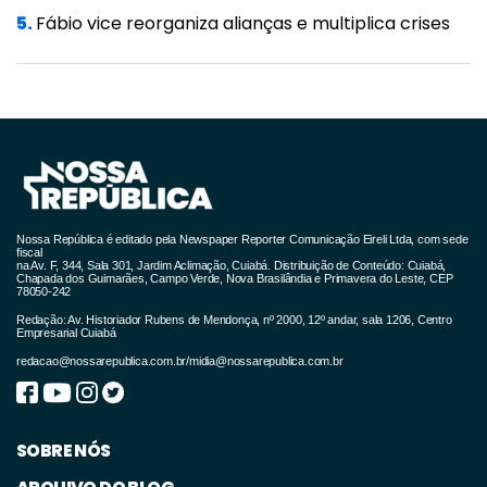
5.
Fábio vice reorganiza alianças e multiplica crises
Nossa República é editado pela Newspaper Reporter Comunicação Eireli Ltda, com sede
fiscal
na Av. F, 344, Sala 301, Jardim Aclimação, Cuiabá. Distribuição de Conteúdo: Cuiabá,
Chapada dos Guimarães, Campo Verde, Nova Brasilândia e Primavera do Leste, CEP
78050-242
Redação: Av. Historiador Rubens de Mendonça, nº 2000, 12º andar, sala 1206, Centro
Empresarial Cuiabá
redacao@nossarepublica.com.br
/
midia@nossarepublica.com.br
SOBRE NÓS