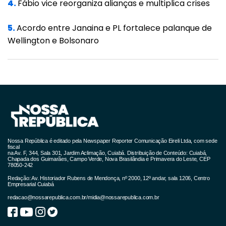
4.
Fábio vice reorganiza alianças e multiplica crises
A operação revelou ainda que a organização
5.
Acordo entre Janaina e PL fortalece palanque de
criminosa possuía divisão de tarefas bem
Wellington e Bolsonaro
definida. Além do funcionário interno e dos
motoristas, havia quem cuidasse da logística
para o escoamento dos grãos, indicando
uma estrutura altamente organizada.
A análise dos registros financeiros também
identificou transferências bancárias
Nossa República é editado pela Newspaper Reporter Comunicação Eireli Ltda, com sede
fiscal
incompatíveis com o perfil econômico dos
na Av. F, 344, Sala 301, Jardim Aclimação, Cuiabá. Distribuição de Conteúdo: Cuiabá,
Chapada dos Guimarães, Campo Verde, Nova Brasilândia e Primavera do Leste, CEP
investigados, reforçando os indícios de uma
78050-242
rede ativa e estruturada.
Redação: Av. Historiador Rubens de Mendonça, nº 2000, 12º andar, sala 1206, Centro
Empresarial Cuiabá
redacao@nossarepublica.com.br
/
midia@nossarepublica.com.br
Mandados