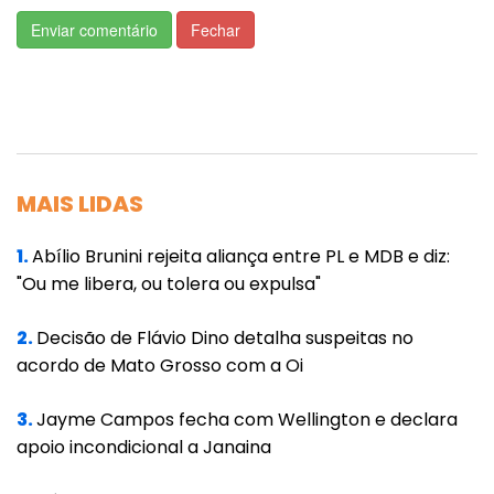
caminhões, alguns dos quais utilizavam
Enviar comentário
Fechar
placas adulteradas para mascarar suas
identidades e dificultar o rastreamento. Os
caminhões entravam nas propriedades sob o
aval de um funcionário, que atuava como
"balanceiro", responsável por liberar
MAIS LIDAS
carregamentos sem registros oficiais.
1.
Abílio Brunini rejeita aliança entre PL e MDB e diz:
As investigações identificaram que, entre os
"Ou me libera, ou tolera ou expulsa"
veículos utilizados, dois pertenciam a uma
empresa de transporte, cuja proprietária
2.
Decisão de Flávio Dino detalha suspeitas no
também está sob investigação. A empresária
acordo de Mato Grosso com a Oi
teria disponibilizado os veículos para o
3.
Jayme Campos fecha com Wellington e declara
transporte das cargas furtadas e realizado
apoio incondicional a Janaina
transações financeiras suspeitas com um
dos facilitadores do esquema.