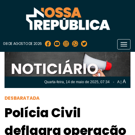
08 DE AGOSTO DE 2026
Toggl
navig
A
Quarta-feira, 14 de
maio
de 2025, 07:34
-
A
|
A
Quarta-feira, 14 de
maio
de 2025, 07h:34
-
|
A
DESBARATADA
Polícia Civil
deflagra operação