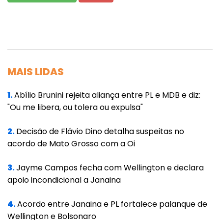
no hospital de São José, também no centro
de Lisboa, no sábado (10).
Os relatos sobre o que aconteceu na noite do
homicídio são contraditórios. Uma
reportagem no jornal português Correio da
MAIS LIDAS
Manhã afirmou que a vítima fora encontrada
1.
Abílio Brunini rejeita aliança entre PL e MDB e diz:
abandonada em uma rua de Alfama.
"Ou me libera, ou tolera ou expulsa"
Um vídeo obtido pela emissora SIC, feito por
2.
Decisão de Flávio Dino detalha suspeitas no
moradores, mostra o momento em que ao
acordo de Mato Grosso com a Oi
menos quatro pessoas, falando em
português do Brasil, tentaram socorrer a
3.
Jayme Campos fecha com Wellington e declara
vítima, carregando Froede pelas ruas do
apoio incondicional a Janaina
bairro.
4.
Acordo entre Janaina e PL fortalece palanque de
Nos grupos da comunidade brasileira em
Wellington e Bolsonaro