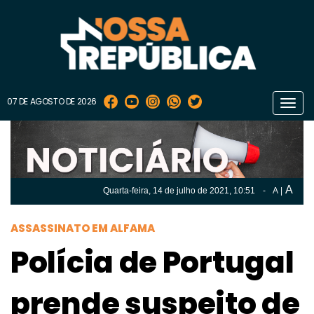
07 DE AGOSTO DE 2026
Toggl
navig
A
Quarta-feira, 14 de
julho
de 2021, 10:51
-
A
|
A
Quarta-feira, 14 de
julho
de 2021, 10h:51
-
|
A
ASSASSINATO EM ALFAMA
Polícia de Portugal
prende suspeito de