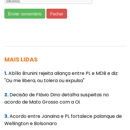
milhões, conforme a projeção do IBGE.
Enviar comentário
Fechar
Na sequência, aparecem Minas Gerais (21,4
milhões) e Rio de Janeiro (17,5 milhões).
Roraima (652,7 mil), na outra ponta da lista,
tem a menor população entre as unidades da
federação.
MAIS LIDAS
As estimativas populacionais representam
um dos parâmetros utilizados pelo Tribunal
1.
Abílio Brunini rejeita aliança entre PL e MDB e diz:
"Ou me libera, ou tolera ou expulsa"
de Contas da União para o cálculo do Fundo
de Participação de Estados e Municípios e são
2.
Decisão de Flávio Dino detalha suspeitas no
referência para indicadores sociais,
acordo de Mato Grosso com a Oi
econômicos e demográficos.
3.
Acordo entre Janaina e PL fortalece palanque de
Segundo o IBGE, as estimativas populacionais
Wellington e Bolsonaro
não incorporam os efeitos da pandemia. "De