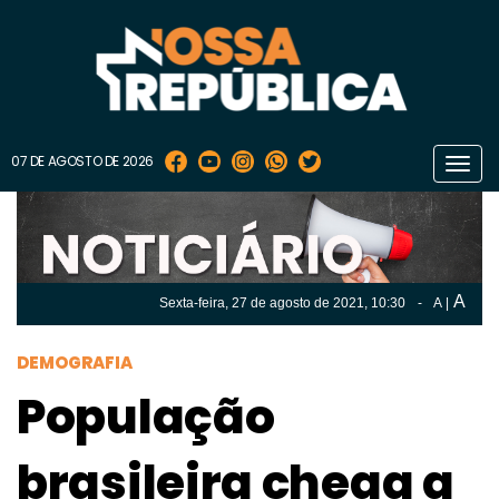
07 DE AGOSTO DE 2026
Toggl
navig
A
Sexta-feira, 27 de
agosto
de 2021, 10:30
-
A
|
A
Sexta-feira, 27 de
agosto
de 2021, 10h:30
-
|
A
DEMOGRAFIA
População
brasileira chega a