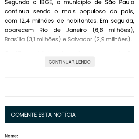
Segundo o IBGE, o município de São Paulo
continua sendo o mais populoso do país,
com 12,4 milhões de habitantes. Em seguida,
aparecem Rio de Janeiro (6,8 milhões),
Brasília (3,1 milhões) e Salvador (2,9 milhões).
Os 17 municípios do país com população
CONTINUAR LENDO
superior a 1 milhão de habitantes concentram
21,9% da população brasileira. Ou seja, 46,7
milhões de pessoas.
O IBGE destaca que, na última década, as
estimativas da população dos municípios
mostraram um "aumento gradativo" na
COMENTE ESTA NOTÍCIA
quantidade de grandes cidades do país. No
Censo de 2010, somente 38 municípios tinham
Nome: