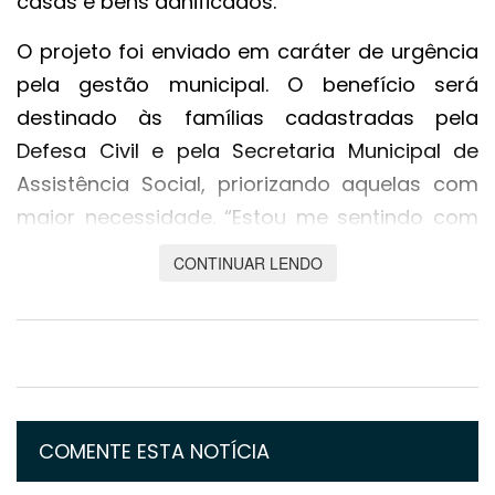
casas e bens danificados.
O projeto foi enviado em caráter de urgência
pela gestão municipal. O benefício será
destinado às famílias cadastradas pela
Defesa Civil e pela Secretaria Municipal de
Assistência Social, priorizando aquelas com
maior necessidade. “Estou me sentindo com
dever cumprido. É muito importante nós
CONTINUAR LENDO
estarmos participando e ajudando essas
famílias, que estão necessitando neste
momento desse auxílio emergencial, que teve
início do Executivo”, afirmou a presidente da
Câmara de Cuiabá, Paula Calil (PL).
COMENTE ESTA NOTÍCIA
O pagamento do auxílio será realizado em