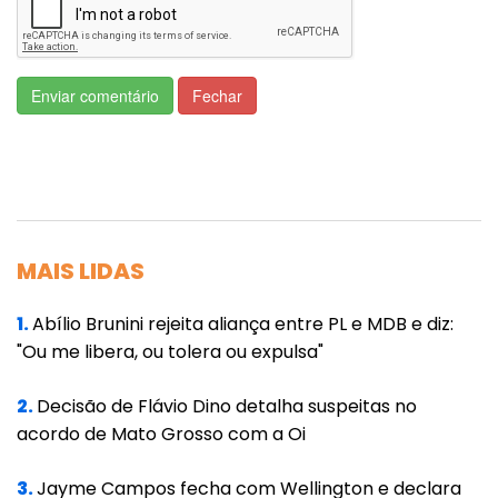
destacou o prefeito.
A Prefeitura de Cuiabá anunciou que o
Enviar comentário
Fechar
calendário de pagamentos será
divulgado nos próximos dias. Vale lembrar
que o auxílio não poderá ser usado para
compra de materiais supérfluos como
bebidas alcoólicas e cigarro. Também não
MAIS LIDAS
poderá ser aplicado em apostas.
Equipes de assistência social seguem
1.
Abílio Brunini rejeita aliança entre PL e MDB e diz:
"Ou me libera, ou tolera ou expulsa"
atuando nas regiões mais afetadas,
prestando apoio às famílias e cadastrando
2.
Decisão de Flávio Dino detalha suspeitas no
novos casos de necessidade emergencial.
acordo de Mato Grosso com a Oi
O prefeito Abilio Brunini reforça que segue
3.
Jayme Campos fecha com Wellington e declara