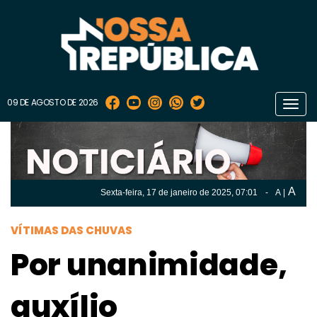
09 DE AGOSTO DE 2026
Toggl
navig
A
Sexta-feira, 17 de
janeiro
de 2025, 07:01
-
A
|
A
Sexta-feira, 17 de
janeiro
de 2025, 07h:01
-
|
A
VÍTIMAS DAS CHUVAS
Por unanimidade,
auxílio