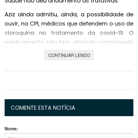
Saúde não deu andamento às tratativas.
Aziz ainda admitiu, ainda, a possibilidade de
ouvir, na CPI, médicos que defendem o uso de
cloroquina no tratamento da covid-19. O
medicamento não tem eficácia comprovada
para a doença. "Todos os requerimentos
CONTINUAR LENDO
serão analisados por mim. Se o pleno quiser
chamar quem defende cloroquina, vou me
curvar à maioria", disse o senador.
Impeachment
Omar Aziz avaliou que o presidente Jair
COMENTE ESTA NOTÍCIA
Bolsonaro "foi negacionista" desde o primeiro
momento da pandemia de covid-19,
Nome:
estimulando aglomerações e o uso de