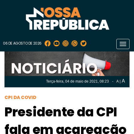
06 DE AGOSTO DE 2026
Toggl
navig
A
Terça-feira, 04 de
maio
de 2021, 08:23
-
A
|
A
Terça-feira, 04 de
maio
de 2021, 08h:23
-
|
A
CPI DA COVID
Presidente da CPI
fala em acareação