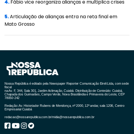
televisão 24 horas por dia", disparou. "Os
4.
Fábio vice reorganiza alianças e multiplica crises
médicos cubanos fizeram falta na pandemia.
5.
Articulação de alianças entra na reta final em
Não tem médico a torto e a direito no Brasil",
Mato Grosso
acrescentou. O programa Mais Médicos,
vitrine do governo Dilma Rousseff (PT), foi
encerrado por Mandetta e Bolsonaro antes
da descoberta do novo coronavírus.
Omar Aziz criticou a declaração do ministro
da Justiça, Anderson Gomes, de que vai
Nossa República é editado pela Newspaper Reporter Comunicação Eireli Ltda, com sede
requisitar à Polícia Federal informações sobre
fiscal
na Av. F, 344, Sala 301, Jardim Aclimação, Cuiabá. Distribuição de Conteúdo: Cuiabá,
Chapada dos Guimarães, Campo Verde, Nova Brasilândia e Primavera do Leste, CEP
o repasse de verbas federais a Estados e
78050-242
municípios. "É uma falta de assunto. O
Redação: Av. Historiador Rubens de Mendonça, nº 2000, 12º andar, sala 1206, Centro
Empresarial Cuiabá
ministro da Justiça precisa trabalhar mais em
redacao@nossarepublica.com.br
/
midia@nossarepublica.com.br
outras áreas e deixar questão política",
afirmou Aziz. "Ministros do governo poderiam