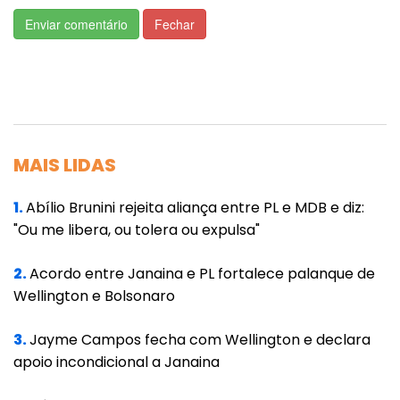
"Vamos investigar tudo. Espero que
Enviar comentário
Fechar
possamos concluir os trabalhos em 90 dias",
disse, garantindo que não deixará haver
"politização" das sessões do colegiado.
Embora próximo ao governo, o presidente da
CPI da Covid é considerado do grupo dos
MAIS LIDAS
"independentes" do órgãos e é crítico à
condução da pandemia pelo Planalto. Durante
1.
Abílio Brunini rejeita aliança entre PL e MDB e diz:
"Ou me libera, ou tolera ou expulsa"
a entrevista na noite desta segunda, Aziz fez
apontamentos à gestão do ex-ministro da
2.
Acordo entre Janaina e PL fortalece palanque de
Saúde Luiz Henrique Mandetta (DEM-MS), que
Wellington e Bolsonaro
rompeu com Bolsonaro. O ex-ministro será
ouvido na CPI nesta terça-feira.
3.
Jayme Campos fecha com Wellington e declara
apoio incondicional a Janaina
"Não conseguíamos falar com ele, estava na