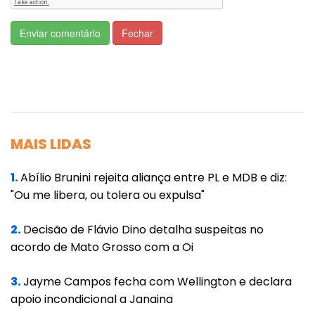
componente da vacina foram enviadas para
análise ao Gamaleya, a fim de realizar todos
Enviar comentário
Fechar
os controles de qualidade e aprovar a
produção.
A capacidade de produção da União Química
é de 8 milhões de doses por mês, atingindo
MAIS LIDAS
até 100 milhões de doses por ano.
Os lotes produzidos e envasados pela União
1.
Abílio Brunini rejeita aliança entre PL e MDB e diz:
"Ou me libera, ou tolera ou expulsa"
Química são apresentados na forma de
ampolas unidose, e podem ser armazenados
2.
Decisão de Flávio Dino detalha suspeitas no
em refrigerador comum (2ºC a 8ºC).
acordo de Mato Grosso com a Oi
Além disso, o laboratório nacional também
3.
Jayme Campos fecha com Wellington e declara
faz análises de controle de qualidade
apoio incondicional a Janaina
microbiológico e de envase, como