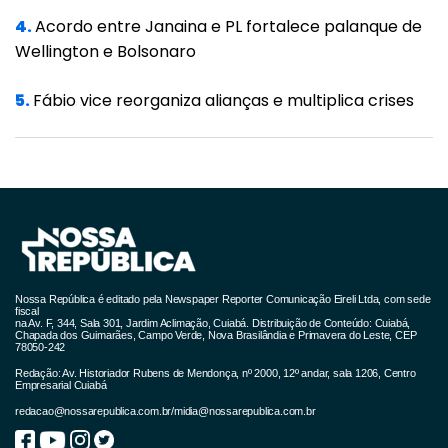
4.
Acordo entre Janaina e PL fortalece palanque de
conferência dos rótulos e da documentação.
Wellington e Bolsonaro
Se for aprovado o uso emergencial no país,
5.
Fábio vice reorganiza alianças e multiplica crises
um acordo com o Ministério da Saúde prevê a
entrega de 20 milhões de doses para o PNI
(Programa Nacional de Imunizações).
O pedido de fabricação e uso emergencial
protocolado pela União Química difere do
pedido de importação excepcional de 66
milhões de doses da Sputnik V para o
Nossa República é editado pela Newspaper Reporter Comunicação Eireli Ltda, com sede
fiscal
Consórcio Nordeste, formado por
na Av. F, 344, Sala 301, Jardim Aclimação, Cuiabá. Distribuição de Conteúdo: Cuiabá,
Chapada dos Guimarães, Campo Verde, Nova Brasilândia e Primavera do Leste, CEP
78050-242
governadores de nove estados e prefeitos de
Redação: Av. Historiador Rubens de Mendonça, nº 2000, 12º andar, sala 1206, Centro
ao menos dez municipios, que foi indeferido
Empresarial Cuiabá
redacao@nossarepublica.com.br
/
midia@nossarepublica.com.br
no final de abril pela agência.