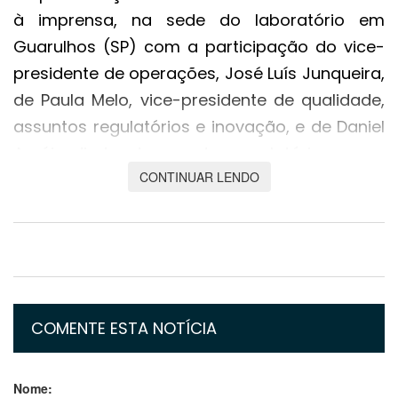
à imprensa, na sede do laboratório em
Guarulhos (SP) com a participação do vice-
presidente de operações, José Luís Junqueira,
de Paula Melo, vice-presidente de qualidade,
assuntos regulatórios e inovação, e de Daniel
Araújo, diretor de assuntos regulatórios.
CONTINUAR LENDO
A vacina Sputnik V, de duas doses, usa dois
adenovírus de resfriado comum, o Ad26 e o
Ad5. Neles é inserido um trecho do RNA do
coronavírus, responsável por codificar a
proteína S (de "spike" ou espícula, estrutura
usada pelo vírus para se ligar às células do
COMENTE ESTA NOTÍCIA
hospedeiro) para produzir a resposta imune
no organismo.
Nome: