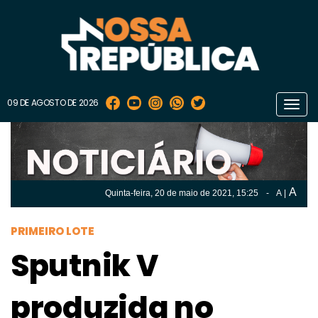
09 DE AGOSTO DE 2026
Toggl
navig
A
Quinta-feira, 20 de
maio
de 2021, 15:25
-
A
|
A
Quinta-feira, 20 de
maio
de 2021, 15h:25
-
|
A
PRIMEIRO LOTE
Sputnik V
produzida no