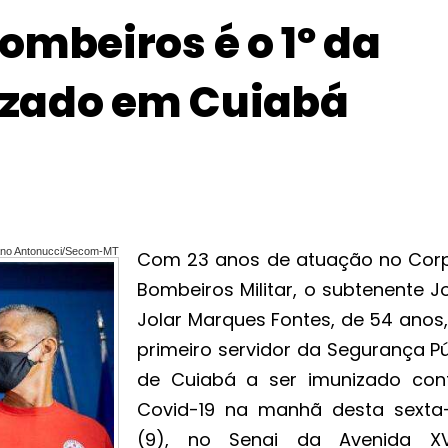
ombeiros é o 1º da
zado em Cuiabá
iano Antonucci/Secom-MT
Com 23 anos de atuação no Cor
Bombeiros Militar, o subtenente J
Jolar Marques Fontes, de 54 anos,
primeiro servidor da Segurança Pú
de Cuiabá a ser imunizado con
Covid-19 na manhã desta sexta-
(9), no Senai da Avenida X