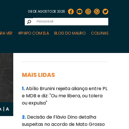
08 DE AGOSTO DE 2026
RA VER
#PAPO COM ELA
BLOG DO MAURO
COLUNAS
MAIS LIDAS
1.
Abílio Brunini rejeita aliança entre PL
e MDB e diz: "Ou me libera, ou tolera
ou expulsa"
A
|
A
2.
Decisão de Flávio Dino detalha
suspeitas no acordo de Mato Grosso