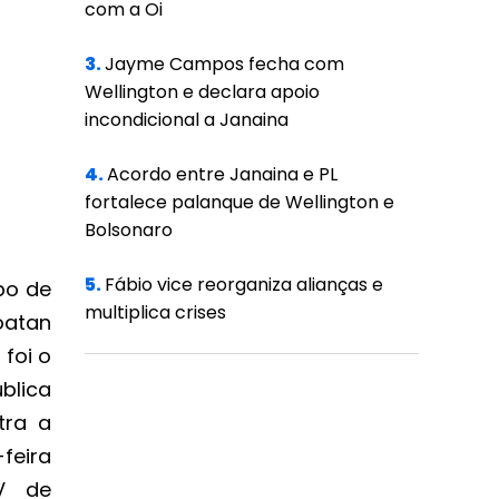
com a Oi
3.
Jayme Campos fecha com
Wellington e declara apoio
incondicional a Janaina
4.
Acordo entre Janaina e PL
fortalece palanque de Wellington e
Bolsonaro
5.
Fábio vice reorganiza alianças e
po de
multiplica crises
oatan
 foi o
blica
tra a
feira
V de