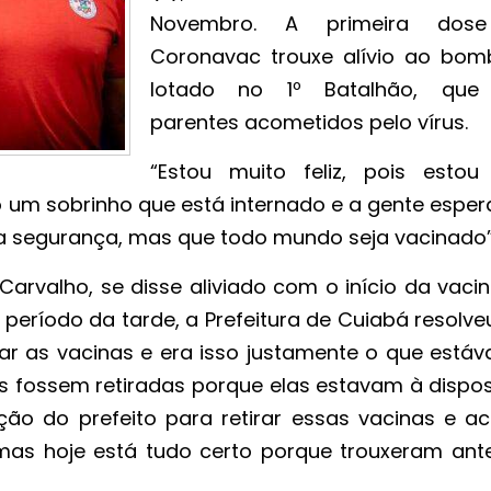
Novembro. A primeira dos
Coronavac trouxe alívio ao bomb
lotado no 1º Batalhão, que
parentes acometidos pelo vírus.
“Estou muito feliz, pois esto
 um sobrinho que está internado e a gente esper
da segurança, mas que todo mundo seja vacinado”
Carvalho, se disse aliviado com o início da vaci
período da tarde, a Prefeitura de Cuiabá resolve
irar as vacinas e era isso justamente o que está
s fossem retiradas porque elas estavam à dispos
ção do prefeito para retirar essas vacinas e a
as hoje está tudo certo porque trouxeram ant