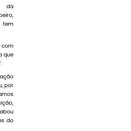
e da
eiro,
 tem
u com
a que
.
nação
u, por
vamos
ição,
cabou
es do