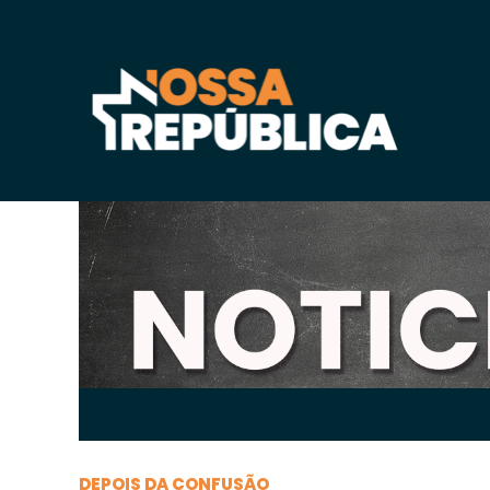
Sexta-feira, 09 de
abril
de 2021, 16h:44
-
|
A
A
DEPOIS DA CONFUSÃO