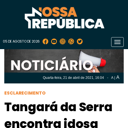
05 DE AGOSTO DE 2026
Toggl
navig
A
Quarta-feira, 21 de
abril
de 2021, 16:04
-
A
|
A
Quarta-feira, 21 de
abril
de 2021, 16h:04
-
|
A
ESCLARECIMENTO
Tangará da Serra
encontra idosa