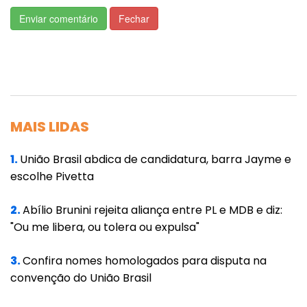
Enviar comentário
Fechar
Além da possibilidade de fraude, através do
uso irregular de documentos de pessoas
mortas, há a possibilidade de falhas nos
registros ou vacinação de homônimos, ou
seja, pessoas diferentes, mas que possuem o
MAIS LIDAS
mesmo nome.
Tangará da Serra ainda informou por meio de
1.
União Brasil abdica de candidatura, barra Jayme e
escolhe Pivetta
nota que desde o início da campanha de
vacinação contra a Covid-19, já aplicou mais
2.
Abílio Brunini rejeita aliança entre PL e MDB e diz:
de 12 mil doses da vacina em idosos,
"Ou me libera, ou tolera ou expulsa"
trabalhadores da saúde, profissionais de
3.
Confira nomes homologados para disputa na
segurança e salvamento, entre outros. A
convenção do União Brasil
cidade aplicou 80% das doses recebidas pelo
Ministério da Saúde.