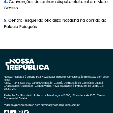
4.
Convenções desenham disputa eleitoral em Mato
Grosso
"Reiteramos que a Secretaria de Saúde da
Prefeitura Municipal de Tangará da Serra
5.
Centro-esquerda oficializa Natasha na corrida ao
preza pela seriedade e transparência,
Palácio Paiaguás
disponibilizando de forma aberta,
diariamente, em seus canais oficiais, listas
com os nomes e data de nascimento de
todas as pessoas vacinadas na cidade, bem
como um Vacinômetro, onde é possível
encontrar informações sobre as doses
recebidas, aplicadas e os grupos prioritários
Nossa República é editado pela Newspaper Reporter Comunicação Eireli Ltda, com sede
fiscal
na Av. F, 344, Sala 301, Jardim Aclimação, Cuiabá. Distribuição de Conteúdo: Cuiabá,
já vacinados".
Chapada dos Guimarães, Campo Verde, Nova Brasilândia e Primavera do Leste, CEP
78050-242
Foram notificados Alta Floresta, Alto Boa
Redação: Av. Historiador Rubens de Mendonça, nº 2000, 12º andar, sala 1206, Centro
Empresarial Cuiabá
Vista, Barra do Garças, Campo Verde,
redacao@nossarepublica.com.br
/
midia@nossarepublica.com.br
Confresa, Cuiabá, Juara, Juína, Lambari