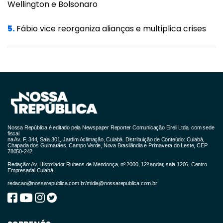
de análises da vacinação no país foram
Wellington e Bolsonaro
identificadas cerca de 50 mil inconsistências.
5.
Fábio vice reorganiza alianças e multiplica crises
O número representa 0,5% do total de doses
consideradas no universo de análise.
Entre as inconsistências apontadas na
ocasião existiam casos de vacinas aplicadas
em pessoas que aparecem como mortas no
Sistema de Informações de Mortalidade do
Ministério da Saúde, com declarações de
Nossa República é editado pela Newspaper Reporter Comunicação Eireli Ltda, com sede
fiscal
na Av. F, 344, Sala 301, Jardim Aclimação, Cuiabá. Distribuição de Conteúdo: Cuiabá,
óbitos anteriores ao início da vacinação.
Chapada dos Guimarães, Campo Verde, Nova Brasilândia e Primavera do Leste, CEP
78050-242
Redação: Av. Historiador Rubens de Mendonça, nº 2000, 12º andar, sala 1206, Centro
Empresarial Cuiabá
redacao@nossarepublica.com.br
/
midia@nossarepublica.com.br