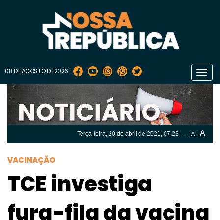
08 DE AGOSTO DE 2026
Toggl
navig
A
Terça-feira, 20 de
abril
de 2021, 07:23
-
A
|
A
Terça-feira, 20 de
abril
de 2021, 07h:23
-
|
A
VACINAÇÃO
TCE investiga
fura-fila da vacina