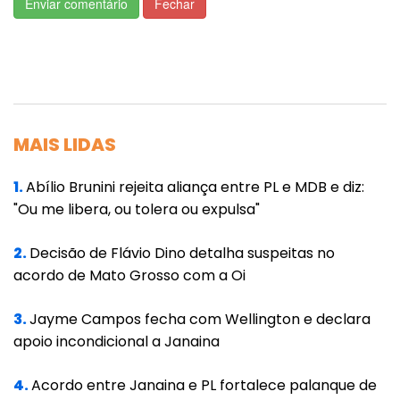
Enviar comentário
Fechar
das doses é realizada nos grupos prioritários
previstos nos planos de imunização.
Resultados como os de pessoas vacinadas
com nomes de mortos são preliminares e
tratados como indícios de irregularidades. A
MAIS LIDAS
conclusão sobre esses casos só é possível
1.
Abílio Brunini rejeita aliança entre PL e MDB e diz:
após as manifestações dos responsáveis
"Ou me libera, ou tolera ou expulsa"
pelas campanhas nos municípios.
2.
Decisão de Flávio Dino detalha suspeitas no
Até esta segunda-feira (19), Mato Grosso
acordo de Mato Grosso com a Oi
registrou 344.792 casos de Covid-19, com
9.168 mortes.
3.
Jayme Campos fecha com Wellington e declara
apoio incondicional a Janaina
Em março, a CGU (Controladoria-Geral da
União) divulgou que em uma primeira rodada
4.
Acordo entre Janaina e PL fortalece palanque de