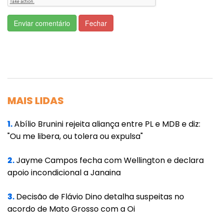
tema para as negociações.
Algumas travas de proteção foram inseridas
Enviar comentário
Fechar
no texto na tentativa de blindar os cofres do
Tesouro Nacional contra uma surpresa
indesejada na condução desse processo.
Serão compensados apenas os benefícios
fiscais concedidos por prazo certo e sob
MAIS LIDAS
condição (contrapartidas, como a realização
de um investimento). O ressarcimento
1.
Abílio Brunini rejeita aliança entre PL e MDB e diz:
"Ou me libera, ou tolera ou expulsa"
também só se aplica aos incentivos dados
até 31 de maio de 2023.
2.
Jayme Campos fecha com Wellington e declara
Além disso, na prática, o fundo financiado
apoio incondicional a Janaina
pelo governo federal terá de bancar
3.
Decisão de Flávio Dino detalha suspeitas no
benefícios usufruídos durante apenas quatro
acordo de Mato Grosso com a Oi
anos, de 2029 a 2032, período em que as