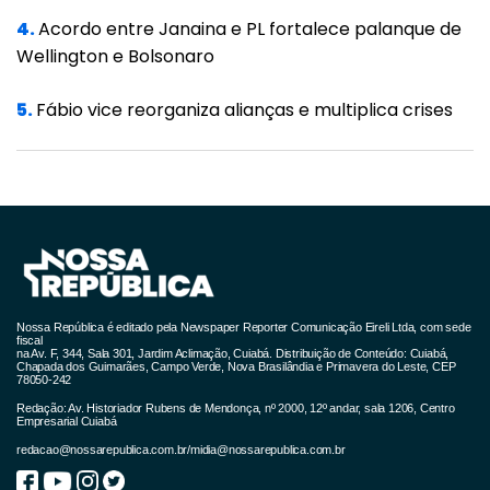
alíquotas do ICMS serão reduzidas
4.
Acordo entre Janaina e PL fortalece palanque de
gradualmente.
Wellington e Bolsonaro
Nesse intervalo, os incentivos não industriais
5.
Fábio vice reorganiza alianças e multiplica crises
já estarão em fase de redução, conforme
determinado na própria Lei Complementar
160, aprovada em 2017 e que assegurou a
convalidação.
A PEC ainda prevê que lei complementar
poderá estabelecer critérios e limites para a
apuração do nível dos benefícios, além de
Nossa República é editado pela Newspaper Reporter Comunicação Eireli Ltda, com sede
procedimentos para a União analisar o
fiscal
na Av. F, 344, Sala 301, Jardim Aclimação, Cuiabá. Distribuição de Conteúdo: Cuiabá,
Chapada dos Guimarães, Campo Verde, Nova Brasilândia e Primavera do Leste, CEP
cumprimento dos requisitos pelas empresas
78050-242
que pleitearem a compensação.
Redação: Av. Historiador Rubens de Mendonça, nº 2000, 12º andar, sala 1206, Centro
Empresarial Cuiabá
Segundo interlocutores, o dispositivo que
redacao@nossarepublica.com.br
/
midia@nossarepublica.com.br
determina a complementação de recursos foi