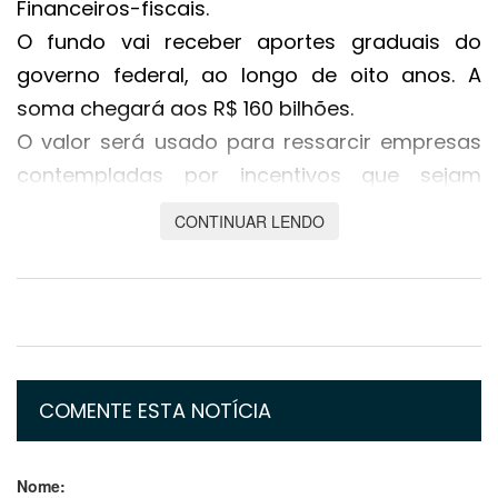
Financeiros-fiscais.
O fundo vai receber aportes graduais do
governo federal, ao longo de oito anos. A
soma chegará aos R$ 160 bilhões.
O valor será usado para ressarcir empresas
contempladas por incentivos que sejam
afetadas negativamente pela redução das
CONTINUAR LENDO
alíquotas do ICMS na transição que ocorrerá
entre 2029 e 2032. A medida é necessária
porque os benefícios não serão
transportados para o novo IVA (Imposto
sobre Valor Agregado), e as perdas poderiam
ser questionadas judicialmente pelas
COMENTE ESTA NOTÍCIA
companhias.
O governo federal tem hoje uma noção de
Nome: