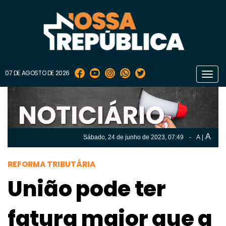
07 DE AGOSTO DE 2026
Toggl
navig
A
Sábado, 24 de
junho
de 2023, 07:49
-
A
|
A
Sábado, 24 de
junho
de 2023, 07h:49
-
|
A
REFORMA TRIBUTÁRIA
União pode ter
fatura maior que a