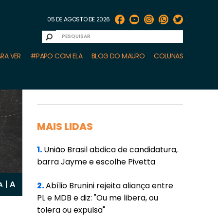
05 DE AGOSTO DE 2026
RA VER
#PAPO COM ELA
BLOG DO MAURO
COLUNAS
MAIS LIDAS
1.
União Brasil abdica de candidatura,
barra Jayme e escolhe Pivetta
A
|
2.
Abílio Brunini rejeita aliança entre
A
PL e MDB e diz: "Ou me libera, ou
tolera ou expulsa"