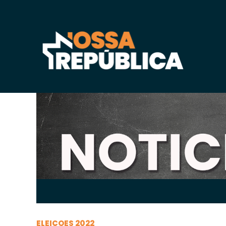
Domingo, 25 de
abril
de 2021, 18h:21
-
|
A
A
ELEIÇOES 2022