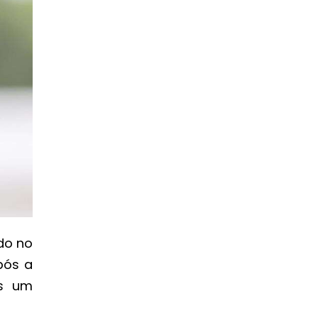
ado no
pós a
as um