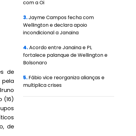
com a Oi
3.
Jayme Campos fecha com
Wellington e declara apoio
incondicional a Janaina
4.
Acordo entre Janaina e PL
fortalece palanque de Wellington e
Bolsonaro
es de
5.
Fábio vice reorganiza alianças e
 pela
multiplica crises
Bruno
 (16)
rupos
ticos
o, de