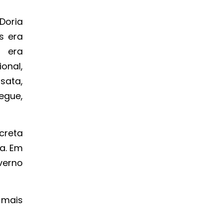
Doria
s era
 era
onal,
sata,
egue,
creta
a. Em
verno
 mais