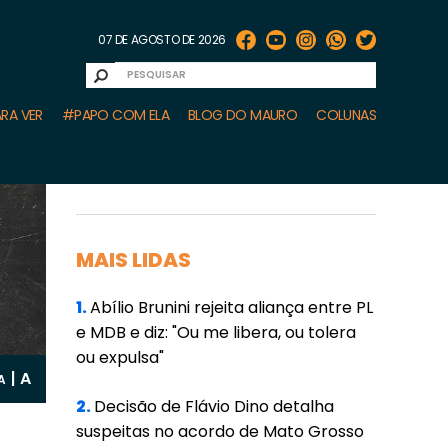
07 DE AGOSTO DE 2026
RA VER
#PAPO COM ELA
BLOG DO MAURO
COLUNAS
MAIS LIDAS
1.
Abílio Brunini rejeita aliança entre PL
e MDB e diz: "Ou me libera, ou tolera
ou expulsa"
A
|
A
2.
Decisão de Flávio Dino detalha
suspeitas no acordo de Mato Grosso