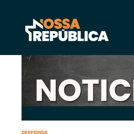
Domingo, 16 de
maio
de 2021, 18h:09
-
|
A
A
DESPEDIDA