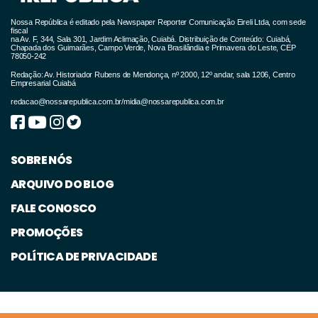
obrigações vencidas ou vincendas e venda
Nossa República é editado pela Newspaper Reporter Comunicação Eireli Ltda, com sede
fiscal
parcial dos bens, que podem ser
na Av. F, 344, Sala 301, Jardim Aclimação, Cuiabá. Distribuição de Conteúdo: Cuiabá,
Chapada dos Guimarães, Campo Verde, Nova Brasilândia e Primavera do Leste, CEP
desenvolvidos com o auxílio da mediação ou
78050-242
Redação: Av. Historiador Rubens de Mendonça, nº 2000, 12º andar, sala 1206, Centro
da conciliação.
Empresarial Cuiabá
redacao@nossarepublica.com.br
/
midia@nossarepublica.com.br
De acordo com os dispositivos ora inseridos
na Seção II - A, a conciliação e a mediação
deverão ser incentivadas em qualquer grau
SOBRE NÓS
de jurisdição, inclusive no âmbito de recursos
ARQUIVO DO BLOG
em segundo grau de jurisdição e nos
FALE CONOSCO
Tribunais Superiores, e não implicarão a
PROMOÇÕES
suspensão dos prazos previstos nesta Lei,
POLÍTICA DE PRIVACIDADE
salvo se houver consenso entre as partes em
sentido contrário ou determinação judicial.
A mediação poderá ser proposta em caráter