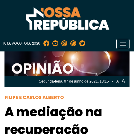
10 DE AGOSTO DE 2026
Toggl
navig
A
Segunda-feira, 07 de
junho
de 2021, 18:15
-
A
|
A
Segunda-feira, 07 de
junho
de 2021, 18h:15
-
|
A
FILIPE E CARLOS ALBERTO
A mediação na
recuperação