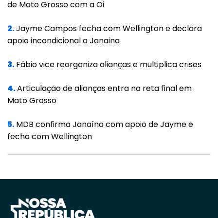
a superação da situação de crise
de Mato Grosso com a Oi
econômico-financeira do devedor, a fim de
2.
Jayme Campos fecha com Wellington e declara
permitir a manutenção da fonte produtora,
apoio incondicional a Janaina
do emprego dos trabalhadores e dos
interesses dos credores, preservando a
3.
Fábio vice reorganiza alianças e multiplica crises
empresa, sua função social e o estímulo à
4.
Articulação de alianças entra na reta final em
atividade econômica.
Mato Grosso
O processo de recuperação judicial, portanto,
5.
MDB confirma Janaína com apoio de Jayme e
constitui um procedimento de renegociação
fecha com Wellington
de dívidas entre devedor e seus credores
através de diversos meios de recuperação
exemplificativamente previstos no art. 50 da
Lei de Falência e Recuperação de Empresas,
como é o caso de concessão de prazos e
condições especiais para pagamento das