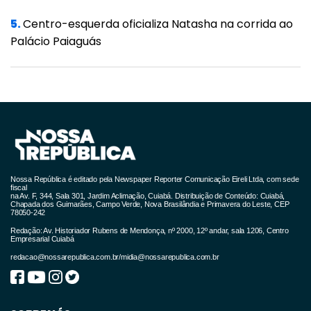
científica propriamente dita, pois para isso
temos competentes cientistas brasileiros,
5.
Centro-esquerda oficializa Natasha na corrida ao
Palácio Paiaguás
mas a uma reflexão sobre os motivos dessa
resistência. Não acredito em uma disputa
Bolsonaro versus João Dória, mas, como
disse acima, parte da extrema direita tentou
jogar uma faísca desqualificadora que
passou para o inconsciente popular a ideia
de que a “vacina chinesa” estaria em breve
Nossa República é editado pela Newspaper Reporter Comunicação Eireli Ltda, com sede
sendo vendida na Rua 25 de Março, o maior
fiscal
na Av. F, 344, Sala 301, Jardim Aclimação, Cuiabá. Distribuição de Conteúdo: Cuiabá,
Chapada dos Guimarães, Campo Verde, Nova Brasilândia e Primavera do Leste, CEP
ponto de venda de produtos chineses
78050-242
localizado na capital paulista. Há a oferta de
Redação: Av. Historiador Rubens de Mendonça, nº 2000, 12º andar, sala 1206, Centro
Empresarial Cuiabá
produtos que vão de guarda-chuvas, lenços,
redacao@nossarepublica.com.br
/
midia@nossarepublica.com.br
óculos, brinquedos a uma infinidade de
artigos chineses de origem duvidosa, e é aí