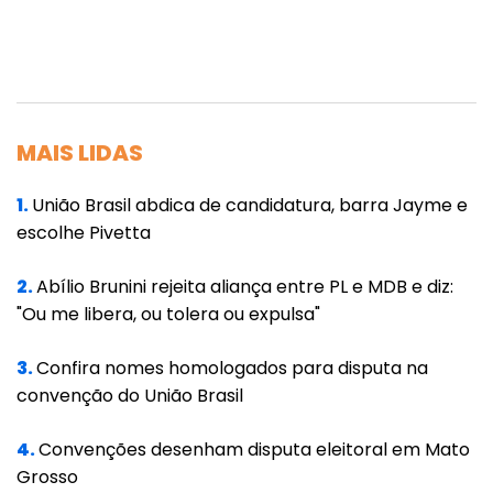
não passem pelos rigores científicos que as
tornam extremamente seguras. Além disso, é
mais segura devido ao fato de ter sido
desenvolvida por meio de uma técnica antiga
MAIS LIDAS
(vírus inativado), pois já existem outras
vacinas licenciadas que usam vírus
1.
União Brasil abdica de candidatura, barra Jayme e
inativados para uso humano que realmente
escolhe Pivetta
demonstram funcionalidade, portanto, é uma
vacina absolutamente promissora segundo
2.
Abílio Brunini rejeita aliança entre PL e MDB e diz:
"Ou me libera, ou tolera ou expulsa"
testes clínicos e que deverá ser avalizada por
institutos responsáveis, como a Anvisa
3.
Confira nomes homologados para disputa na
(Agência Nacional de Vigilância Sanitária)
convenção do União Brasil
aqui no Brasil.
4.
Convenções desenham disputa eleitoral em Mato
E gostaria de me ater aqui, não à questão
Grosso