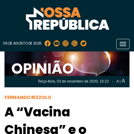
06 DE AGOSTO DE 2026
Toggl
navig
A
Terça-feira, 03 de
novembro
de 2020, 10:22
-
A
|
A
Terça-feira, 03 de
novembro
de 2020, 10h:22
-
|
A
FERNANDO RIZZOLO
A “Vacina
Chinesa” e o