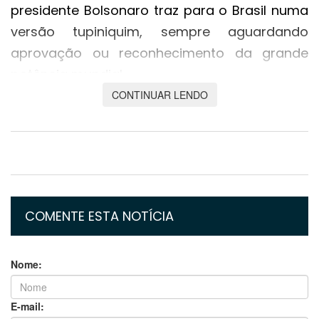
presidente Bolsonaro traz para o Brasil numa
versão tupiniquim, sempre aguardando
aprovação ou reconhecimento da grande
potência mundial.
CONTINUAR LENDO
Na exegese do inconsciente brasileiro,
principalmente daqueles de maior poder
aquisitivo, as marcações estereotipadas
permanecem se impondo ao bom senso e a
uma discussão científica séria com a
finalidade de desqualificar algo que
COMENTE ESTA NOTÍCIA
entendem depreciativo na sua origem, a
China, mormente com a postura do nosso
Nome:
presidente Bolsonaro, que despreza a ciência
nos moldes de Donald Trump, levando
E-mail: