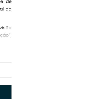
he de
al da
 visão
ção”,
a ONG
vulga
nunca
n.
 sido
ão do
r bom