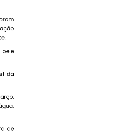
foram
uação
e.
 pele
st da
Março.
água,
ra de