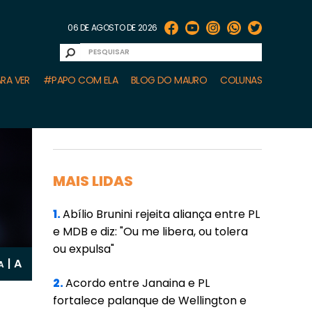
06 DE AGOSTO DE 2026
RA VER
#PAPO COM ELA
BLOG DO MAURO
COLUNAS
MAIS LIDAS
1.
Abílio Brunini rejeita aliança entre PL
e MDB e diz: "Ou me libera, ou tolera
ou expulsa"
A
|
A
2.
Acordo entre Janaina e PL
fortalece palanque de Wellington e