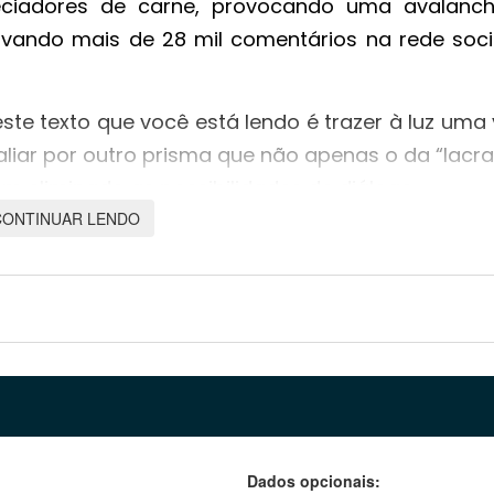
eciadores de carne, provocando uma avalanc
tivando mais de 28 mil comentários na rede soci
ste texto que você está lendo é trazer à luz uma
liar por outro prisma que não apenas o da “lacra
 eliminado as possibilidades de diálogo.
CONTINUAR LENDO
1985 nos Estados Unidos e foi criado por um
que existe há muito tempo e desde seu início di
 sem comer carne, inclusive aqui no Brasil. Mas 
se este dia como aconteceu no caso da Heineke
as, muitas ações e peças de comunicação têm
periência ou sem uma visão sobre qual a extens
r exemplo, pode passar despercebido, gera
Dados opcionais: