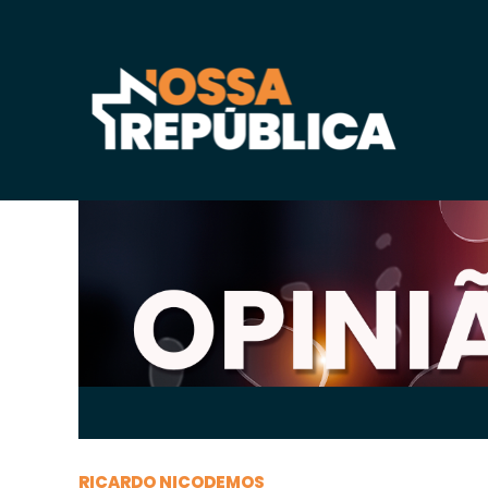
Segunda-feira, 05 de
abril
de 2021, 09h:21
-
|
A
RICARDO NICODEMOS