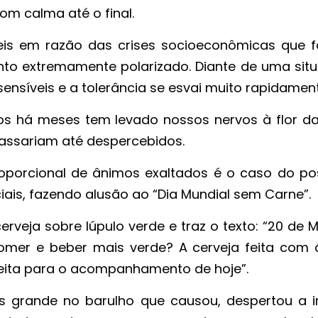
m calma até o final.
eis em razão das crises socioeconômicas que 
o extremamente polarizado. Diante de uma sit
nsíveis e a tolerância se esvai muito rapidament
s há meses tem levado nossos nervos à flor da
passariam até despercebidos.
porcional de ânimos exaltados é o caso do po
iais, fazendo alusão ao “Dia Mundial sem Carne”.
rveja sobre lúpulo verde e traz o texto: “20 de 
omer e beber mais verde? A cerveja feita com 
feita para o acompanhamento de hoje”.
 grande no barulho que causou, despertou a i