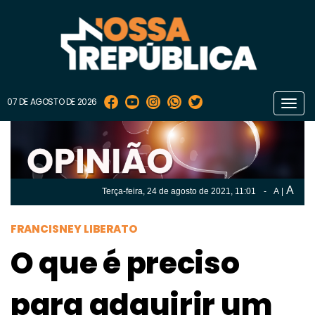
07 DE AGOSTO DE 2026
Toggl
navig
A
Terça-feira, 24 de
agosto
de 2021, 11:01
-
A
|
A
Terça-feira, 24 de
agosto
de 2021, 11h:01
-
|
A
FRANCISNEY LIBERATO
O que é preciso
para adquirir um