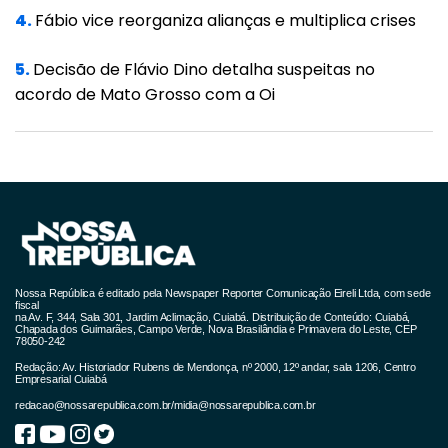
década de 1960. Outra pesquisa indica que
4.
Fábio vice reorganiza alianças e multiplica crises
são necessários em média 66 dias para
5.
Decisão de Flávio Dino detalha suspeitas no
conseguir um novo hábito, conforme estudos
acordo de Mato Grosso com a Oi
da European Journal of Social Psychology. Eu
não tenho uma pesquisa pronta como esses
estudos, mas com base em minhas
observações, entendo que se o indivíduo
conseguir permanecer disciplinado, focado e
persistente, dando um passo de cada vez, em
90 dias ela obterá um hábito positivo e
Nossa República é editado pela Newspaper Reporter Comunicação Eireli Ltda, com sede
fiscal
duradouro.
na Av. F, 344, Sala 301, Jardim Aclimação, Cuiabá. Distribuição de Conteúdo: Cuiabá,
Chapada dos Guimarães, Campo Verde, Nova Brasilândia e Primavera do Leste, CEP
78050-242
Os 90 dias ou 03 meses, que na minha
Redação: Av. Historiador Rubens de Mendonça, nº 2000, 12º andar, sala 1206, Centro
Empresarial Cuiabá
concepção lhe garantirá um hábito excelente,
redacao@nossarepublica.com.br
/
midia@nossarepublica.com.br
é baseado no equilíbrio e racionalidade.