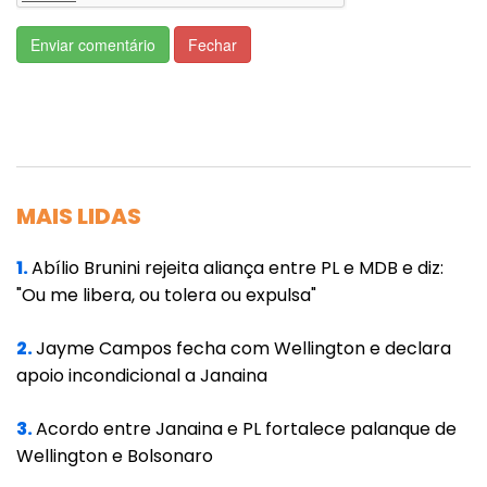
Quanto tempo é necessário para adquirir um
bom hábito? Essa é a resposta que muitos
Enviar comentário
Fechar
desejam saber. Para início de conversa, é
importante entender que cada pessoa é
distinta da outra, pois fomos feitos de forma
singular, em outras palavras, a quantidade de
dias necessários para adquirir um hábito de
MAIS LIDAS
José nem sempre será igual a de Maria, uma
vez que são seres humanos diferentes.
1.
Abílio Brunini rejeita aliança entre PL e MDB e diz:
"Ou me libera, ou tolera ou expulsa"
Uma pesquisa muito antiga afirma que para
se adquirir um novo hábito são necessários 21
2.
Jayme Campos fecha com Wellington e declara
apoio incondicional a Janaina
dias praticando a mesma atividade, com
foco, dedicação e muita persistência. Essa
3.
Acordo entre Janaina e PL fortalece palanque de
tese foi defendida pelo cirurgião plástico
Wellington e Bolsonaro
americano Maxwell Maltz em meados da