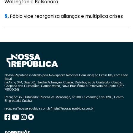
Wellington e Bolsonaro
5.
Fábio vice reorganiza alianças e multiplica crises
Nossa República é editado pela Newspaper Reporter Comunicação Eireli Ltda, com sede
fiscal
na Av. F, 344, Sala 301, Jardim Aclimação, Cuiabá. Distribuição de Conteúdo: Cuiabá,
Chapada dos Guimarães, Campo Verde, Nova Brasilândia e Primavera do Leste, CEP
78050-242
Redação: Av. Historiador Rubens de Mendonça, nº 2000, 12º andar, sala 1206, Centro
Empresarial Cuiabá
redacao@nossarepublica.com.br
/
midia@nossarepublica.com.br
SOBRE NÓS