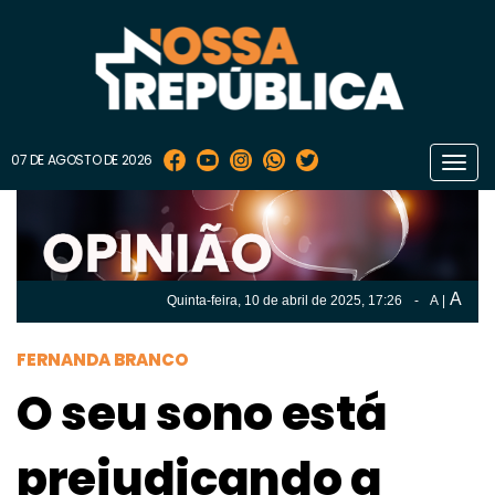
07 DE AGOSTO DE 2026
Toggl
navig
A
Quinta-feira, 10 de
abril
de 2025, 17:26
-
A
|
A
Quinta-feira, 10 de
abril
de 2025, 17h:26
-
|
A
FERNANDA BRANCO
O seu sono está
prejudicando a