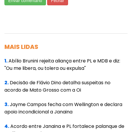
Enviar comentário
Fechar
Investir em um sono de qualidade é essencial
não apenas para manter um peso saudável,
mas também para a saúde geral e o bem-
estar.
MAIS LIDAS
1.
Abílio Brunini rejeita aliança entre PL e MDB e diz:
"Ou me libera, ou tolera ou expulsa"
2.
Decisão de Flávio Dino detalha suspeitas no
acordo de Mato Grosso com a Oi
3.
Jayme Campos fecha com Wellington e declara
apoio incondicional a Janaina
4.
Acordo entre Janaina e PL fortalece palanque de