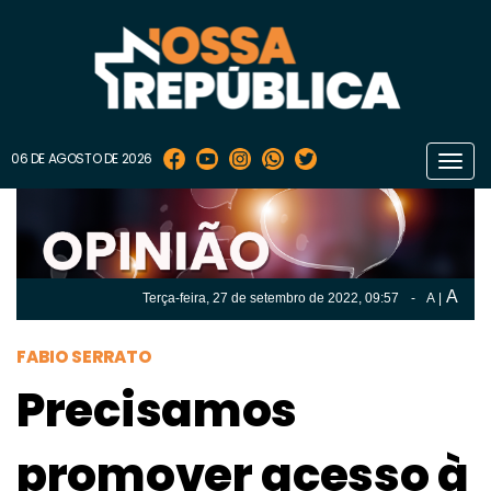
06 DE AGOSTO DE 2026
Toggl
navig
A
Terça-feira, 27 de
setembro
de 2022, 09:57
-
A
|
A
Terça-feira, 27 de
setembro
de 2022, 09h:57
-
|
A
FABIO SERRATO
Precisamos
promover acesso à