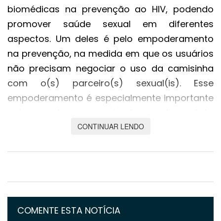
biomédicas na prevenção ao HIV, podendo
promover saúde sexual em diferentes
aspectos. Um deles é pelo empoderamento
na prevenção, na medida em que os usuários
não precisam negociar o uso da camisinha
com o(s) parceiro(s) sexual(is). Esse
empoderamento é especialmente importante
entre aqueles com mais chance de contato
com o vírus, como receptores de sexo anal,
CONTINUAR LENDO
trabalhadores sexuais e vítimas de violência
doméstica. Além do aspecto preventivo,
pesquisadores também apontam outro
importante papel da PrEP: mesmo entre as
pessoas com histórico de sexo sem
COMENTE ESTA NOTÍCIA
camisinha, a PrEP pode oferecer mais prazer