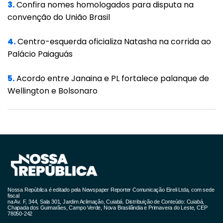
3.
Confira nomes homologados para disputa na
convenção do União Brasil
Dados de um relatório publicado pela
organização não governamental inglesa NAT
4.
Centro-esquerda oficializa Natasha na corrida ao
(National AIDS Trust, em inglês), escancaram
Palácio Paiaguás
a inequidade no acesso à prevenção e ao
5.
Acordo entre Janaina e PL fortalece palanque de
tratamento de HIV entre imigrantes no Reino
Wellington e Bolsonaro
Unido (que inclui Inglaterra, Escócia, País de
Gales e Irlanda do Norte). O documento
aponta diversas barreiras para essa
população, por exemplo, políticas de
hostilidade contra imigrantes irregulares, falta
de informação sobre o serviço de saúde e
dificuldades com idioma.
Nossa República é editado pela Newspaper Reporter Comunicação Eireli Ltda, com sede
fiscal
na Av. F, 344, Sala 301, Jardim Aclimação, Cuiabá. Distribuição de Conteúdo: Cuiabá,
Outro exemplo da inequidade relacionada à
Chapada dos Guimarães, Campo Verde, Nova Brasilândia e Primavera do Leste, CEP
78050-242
prevenção ao HIV ocorre em Portugal. De