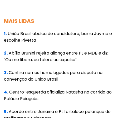
Graças à pata do boi, o Brasil foi ocupado e
desenvolvido. Sua carne e seu leite alimentam
MAIS LIDAS
pessoas, geram renda para famílias do país
inteiro e a receita nacional por meio das
1.
União Brasil abdica de candidatura, barra Jayme e
escolhe Pivetta
exportações.
O boi precisa ser celebrado, reconhecido
2.
Abílio Brunini rejeita aliança entre PL e MDB e diz:
"Ou me libera, ou tolera ou expulsa"
como patrimônio nacional por toda sua
contribuição no processo de ocupação e
3.
Confira nomes homologados para disputa na
desenvolvimento deste país.
convenção do União Brasil
Temos que reverenciá-lo!
4.
Centro-esquerda oficializa Natasha na corrida ao
Palácio Paiaguás
5.
Acordo entre Janaina e PL fortalece palanque de