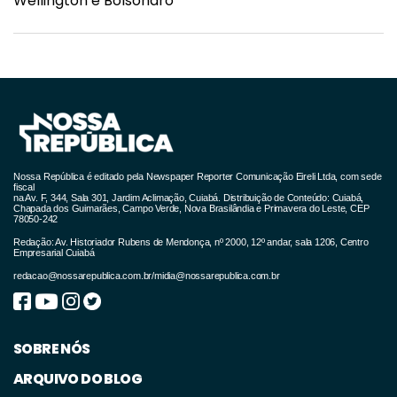
Wellington e Bolsonaro
Nossa República é editado pela Newspaper Reporter Comunicação Eireli Ltda, com sede
fiscal
na Av. F, 344, Sala 301, Jardim Aclimação, Cuiabá. Distribuição de Conteúdo: Cuiabá,
Chapada dos Guimarães, Campo Verde, Nova Brasilândia e Primavera do Leste, CEP
78050-242
Redação: Av. Historiador Rubens de Mendonça, nº 2000, 12º andar, sala 1206, Centro
Empresarial Cuiabá
redacao@nossarepublica.com.br
/
midia@nossarepublica.com.br
SOBRE NÓS
ARQUIVO DO BLOG