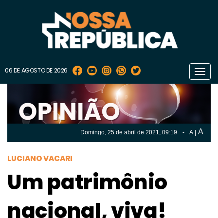
06 DE AGOSTO DE 2026
Toggl
navig
A
Domingo, 25 de
abril
de 2021, 09:19
-
A
|
A
Domingo, 25 de
abril
de 2021, 09h:19
-
|
A
LUCIANO VACARI
Um patrimônio
nacional, viva!