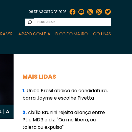
06 DE AGOSTO DE 2026
RA VER
#PAPO COM ELA
BLOG DO MAURO
COLUNAS
MAIS LIDAS
1.
União Brasil abdica de candidatura,
barra Jayme e escolhe Pivetta
A
|
2.
Abílio Brunini rejeita aliança entre
A
PL e MDB e diz: "Ou me libera, ou
tolera ou expulsa"