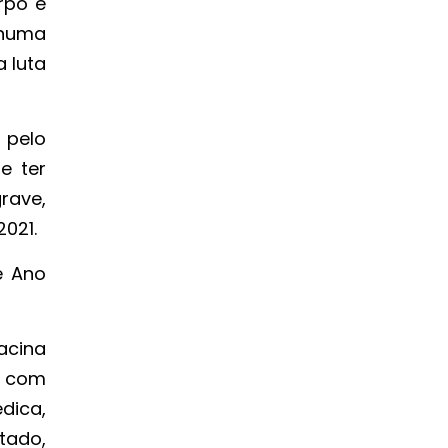
rpo e
numa
 luta
 pelo
e ter
rave,
2021.
e Ano
acina
o com
dica,
tado,