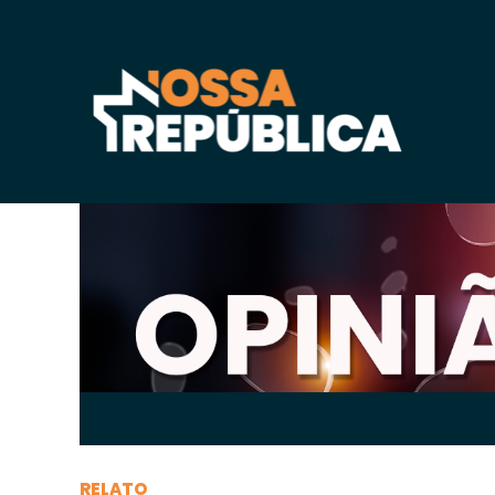
Sábado, 03 de
abril
de 2021, 16h:30
-
|
A
A
RELATO