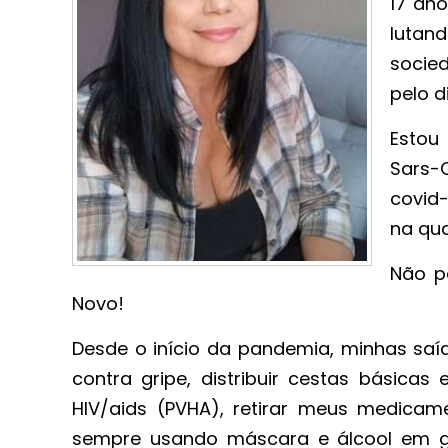
17 an
luta
socied
pelo di
Estou
Sars-
covid
na qua
Não p
Novo!
Desde o início da pandemia, minhas sa
contra gripe, distribuir cestas básica
HIV/aids (PVHA), retirar meus medicam
sempre usando máscara e álcool em gel. 