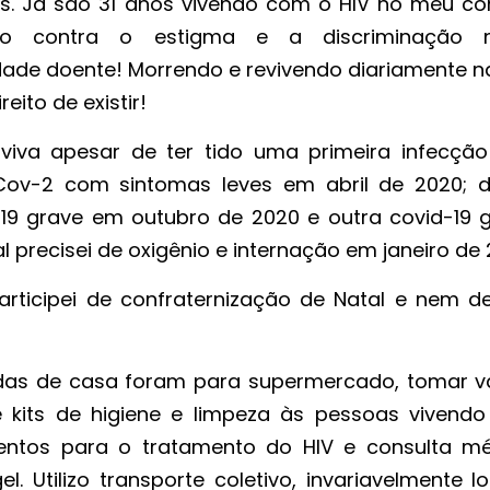
os. Já são 31 anos vivendo com o HIV no meu co
ndo contra o estigma e a discriminação 
ade doente! Morrendo e revivendo diariamente na
reito de existir!
 viva apesar de ter tido uma primeira infecção
Cov-2 com sintomas leves em abril de 2020; d
-19 grave em outubro de 2020 e outra covid-19 g
l precisei de oxigênio e internação em janeiro de 
articipei de confraternização de Natal e nem d
ídas de casa foram para supermercado, tomar v
s e kits de higiene e limpeza às pessoas vivend
entos para o tratamento do HIV e consulta mé
Utilizo transporte coletivo, invariavelmente lo