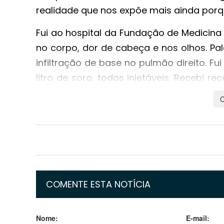
realidade que nos expõe mais ainda porq
Fui ao hospital da Fundação de Medicina 
no corpo, dor de cabeça e nos olhos. Pal
infiltração de base no pulmão direito. Fu
litro de soro, todos injetáveis. Recebi r
asma, mas fazia mais de 15 anos que não
uma unidade básica de saúde (UBS) para 
de não fazerem o teste lá mesmo, mas i
Então, pedi o encaminhamento para o te
do Pronto-Socorro (PS) e fui direto à 
teste de covid-19 com pedido médico
receitado no pronto-socorro. Essa bu
COMENTE ESTA NOTÍCIA
mata!
Nome:
E-mail:
Na noite do dia 9 voltei ao hospital da 