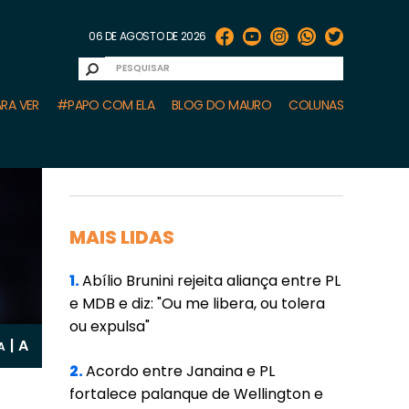
06 DE AGOSTO DE 2026
RA VER
#PAPO COM ELA
BLOG DO MAURO
COLUNAS
MAIS LIDAS
1.
Abílio Brunini rejeita aliança entre PL
e MDB e diz: "Ou me libera, ou tolera
ou expulsa"
A
|
A
2.
Acordo entre Janaina e PL
fortalece palanque de Wellington e