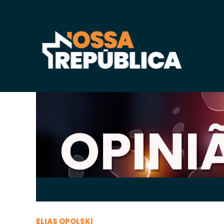
Terça-feira, 24 de
agosto
de 2021, 10h:53
-
|
A
A
ELIAS OPOLSKI