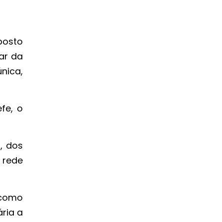
posto
ar da
nica,
fe, o
, dos
 rede
 como
ria a