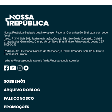
Nossa República é editado pela Newspaper Reporter Comunicação Eireli Ltda, com sede
fiscal
na Av. F, 344, Sala 301, Jardim Aclimação, Cuiabá. Distribuição de Conteúdo: Cuiabá,
Chapada dos Guimarães, Campo Verde, Nova Brasilândia e Primavera do Leste, CEP
78050-242
Redação: Av. Historiador Rubens de Mendonça, nº 2000, 12º andar, sala 1206, Centro
Empresarial Cuiabá
redacao@nossarepublica.com.br
/
midia@nossarepublica.com.br
SOBRE NÓS
ARQUIVO DO BLOG
FALE CONOSCO
PROMOÇÕES