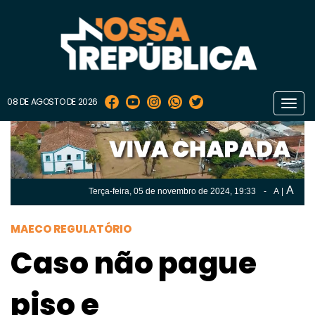
08 DE AGOSTO DE 2026
Toggl
navig
A
Terça-feira, 05 de
novembro
de 2024, 19:33
-
A
|
A
Terça-feira, 05 de
novembro
de 2024, 19h:33
-
|
A
MAECO REGULATÓRIO
Caso não pague
piso e