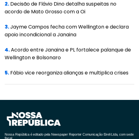
Ricardo, que abriu as portas do Tribunal de
2.
Decisão de Flávio Dino detalha suspeitas no
acordo de Mato Grosso com a Oi
Contas para nos receber. Sinto que agora os
municípios terão que cumprir com a lei
3.
Jayme Campos fecha com Wellington e declara
determinada pelo Tribunal de Contas e
apoio incondicional a Janaina
também respeitar a Lei Federal 11.350 de 2006.
As Categorias dos ACS e ACE estão dentro da
4.
Acordo entre Janaina e PL fortalece palanque de
Wellington e Bolsonaro
Constituição e esperamos que façam-se
cumprir nossos direitos no âmbito federal,
5.
Fábio vice reorganiza alianças e multiplica crises
estadual e municipal”, pontuou.
Marco regulatório
Além da normativa 7/2023, o TCE-MT instituiu
no ano passado uma das mais importantes
conquistas de ambas as categorias: o Marco
Regulatório que unificou o entendimento sobre
Nossa República é editado pela Newspaper Reporter Comunicação Eireli Ltda, com sede
fiscal