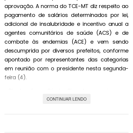
aprovação. A norma do TCE-MT diz respeito ao
pagamento de salários determinados por lei,
adicional de insalubridade e incentivo anual a
agentes comunitários de saúde (ACS) e de
combate às endemias (ACE) e vem sendo
descumprida por diversos prefeitos, conforme
apontado por representantes das categorias
em reunião com o presidente nesta segunda-
feira (4).
Diante disso, Sérgio Ricardo anunciou que
estabelecerá um ponto de controle referente
CONTINUAR LENDO
ao tema na análise das contas anuais de
governo das prefeituras.
“A normativa 7/2023 diz que todo agente