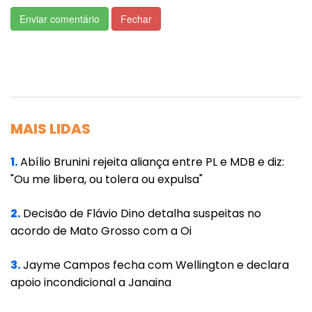
do Sul.
Enviar comentário
Fechar
Governo de MT
Para facilitar para a população que deseja
contribuir de forma solidária com as famílias
afetadas no Rio Grande do Sul, o Governo de
Mato Grosso passou a disponibilizar, a partir
MAIS LIDAS
desta terça-feira, quatro pontos de coleta de
1.
Abílio Brunini rejeita aliança entre PL e MDB e diz:
doações.
"Ou me libera, ou tolera ou expulsa"
As doações podem ser entregues no Ginásio
2.
Decisão de Flávio Dino detalha suspeitas no
Aecim Tocantins até sábado (11), das 8h às
acordo de Mato Grosso com a Oi
17h, ou nos postos de atendimento do Sine e
do Procon nas unidades do Ganha Tempo de
3.
Jayme Campos fecha com Wellington e declara
apoio incondicional a Janaina
Cuiabá e no Centro Estadual de Cidadania,
em Várzea Grande, até sexta-feira (10),