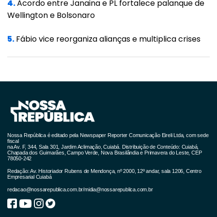
4.
Acordo entre Janaina e PL fortalece palanque de
também das 8h às 17h.
Wellington e Bolsonaro
5.
Fábio vice reorganiza alianças e multiplica crises
Nossa República é editado pela Newspaper Reporter Comunicação Eireli Ltda, com sede
fiscal
na Av. F, 344, Sala 301, Jardim Aclimação, Cuiabá. Distribuição de Conteúdo: Cuiabá,
Chapada dos Guimarães, Campo Verde, Nova Brasilândia e Primavera do Leste, CEP
78050-242
Redação: Av. Historiador Rubens de Mendonça, nº 2000, 12º andar, sala 1206, Centro
Empresarial Cuiabá
redacao@nossarepublica.com.br
/
midia@nossarepublica.com.br