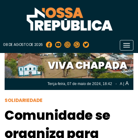
08 DE AGOSTO DE 2026
Toggl
navig
A
Terça-feira, 07 de
maio
de 2024, 18:42
-
A
|
A
Terça-feira, 07 de
maio
de 2024, 18h:42
-
|
A
SOLIDARIEDADE
Comunidade se
organiza para