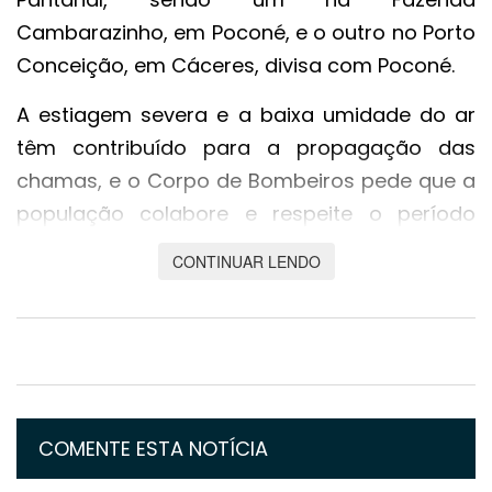
Cambarazinho, em Poconé, e o outro no Porto
Conceição, em Cáceres, divisa com Poconé.
A estiagem severa e a baixa umidade do ar
têm contribuído para a propagação das
chamas, e o Corpo de Bombeiros pede que a
população colabore e respeite o período
proibitivo.
CONTINUAR LENDO
As ações envolvem o emprego de 33
militares, sete caminhonetes, quatro barcos,
duas pás-carregadeiras, uma
motoniveladora e um quadriciclo, além do
monitoramento remoto com satélites feito
COMENTE ESTA NOTÍCIA
pelo Batalhão de Emergências Ambientais, em