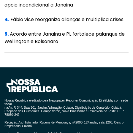
apoio incondicional a Janaina
Incêndios extintos
4.
Fábio vice reorganiza alianças e multiplica crises
O Corpo de Bombeiros já extinguiu um
incêndio florestal na região do Lixão, em
5.
Acordo entre Janaina e PL fortalece palanque de
Chapada dos Guimarães. O incêndio
Wellington e Bolsonaro
começou na tarde de terça-feira (18) e foi
considerado extinto na madrugada desta
quarta-feira.
Focos de calor
Em Mato Grosso, são 184 focos de calor
Nossa República é editado pela Newspaper Reporter Comunicação Eireli Ltda, com sede
registrados nesta quarta-feira, conforme
fiscal
na Av. F, 344, Sala 301, Jardim Aclimação, Cuiabá. Distribuição de Conteúdo: Cuiabá,
última checagem às 17h, no Programa
Chapada dos Guimarães, Campo Verde, Nova Brasilândia e Primavera do Leste, CEP
78050-242
BDQueimadas, do Instituto Nacional de
Redação: Av. Historiador Rubens de Mendonça, nº 2000, 12º andar, sala 1206, Centro
Empresarial Cuiabá
Pesquisas Espaciais (Inpe). Deste total, 101