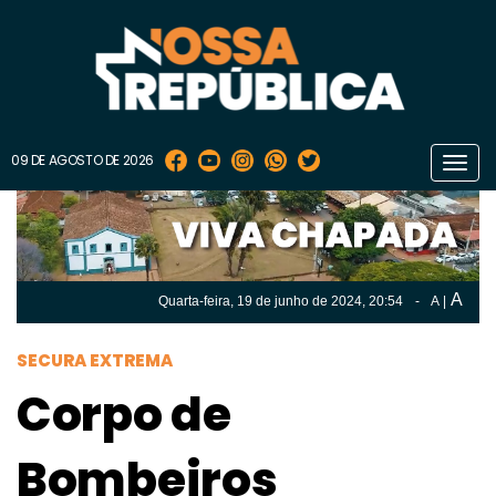
09 DE AGOSTO DE 2026
Toggl
navig
A
Quarta-feira, 19 de
junho
de 2024, 20:54
-
A
|
A
Quarta-feira, 19 de
junho
de 2024, 20h:54
-
|
A
SECURA EXTREMA
Corpo de
Bombeiros