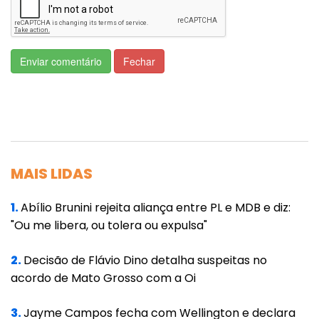
Biodiversidade (ICMbio) no incêndio dentro da
unidade de conservação federal. A equipe foi
enviada na tarde desta quarta-feira.
Enviar comentário
Fechar
Já nos dois incêndios no Pantanal, os
Bombeiros continuam fazendo o combate
direto nos pontos onde há acesso e
construção de aceiros para impedir o avanço
MAIS LIDAS
das chamas. No Porto Conceição, os
Bombeiros contam com o apoio de
1.
Abílio Brunini rejeita aliança entre PL e MDB e diz:
brigadistas do ICMbio.
"Ou me libera, ou tolera ou expulsa"
O Batalhão de Emergências Ambientais faz o
2.
Decisão de Flávio Dino detalha suspeitas no
monitoramento de todos os incêndios
acordo de Mato Grosso com a Oi
florestais do Estado com satélites para
orientar as equipes em campo.
3.
Jayme Campos fecha com Wellington e declara