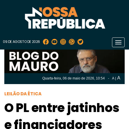
09 DE AGOSTO DE 2026
Toggl
navig
A
Quarta-feira, 06 de
maio
de 2026, 10:54
-
A
|
A
Quarta-feira, 06 de
maio
de 2026, 10h:54
-
|
A
LEILÃO DA ÉTICA
O PL entre jatinhos
e financiadores