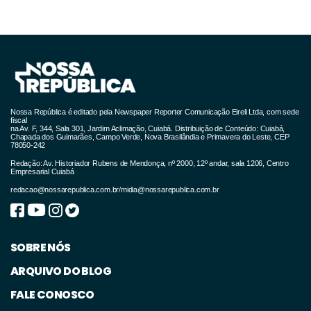
Nossa República é editado pela Newspaper Reporter Comunicação Eireli Ltda, com sede
fiscal
na Av. F, 344, Sala 301, Jardim Aclimação, Cuiabá. Distribuição de Conteúdo: Cuiabá,
Chapada dos Guimarães, Campo Verde, Nova Brasilândia e Primavera do Leste, CEP
78050-242
Redação: Av. Historiador Rubens de Mendonça, nº 2000, 12º andar, sala 1206, Centro
Empresarial Cuiabá
redacao@nossarepublica.com.br
/
midia@nossarepublica.com.br
SOBRE NÓS
ARQUIVO DO BLOG
FALE CONOSCO