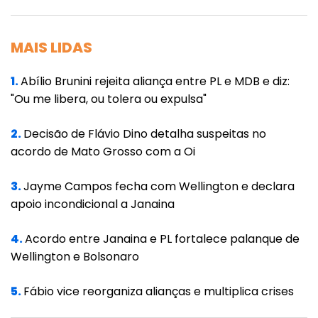
O PL de Mato Grosso hoje assemelha-se a
uma vitrine: o produto está exposto, mas o
MAIS LIDAS
dono da loja (Valdemar) parece disposto a
mudar a etiqueta de preço a qualquer
1.
Abílio Brunini rejeita aliança entre PL e MDB e diz:
momento, dependendo de quem aparecer
"Ou me libera, ou tolera ou expulsa"
para pagar a conta do voo de volta a Brasília.
2.
Decisão de Flávio Dino detalha suspeitas no
acordo de Mato Grosso com a Oi
3.
Jayme Campos fecha com Wellington e declara
apoio incondicional a Janaina
4.
Acordo entre Janaina e PL fortalece palanque de
Wellington e Bolsonaro
5.
Fábio vice reorganiza alianças e multiplica crises