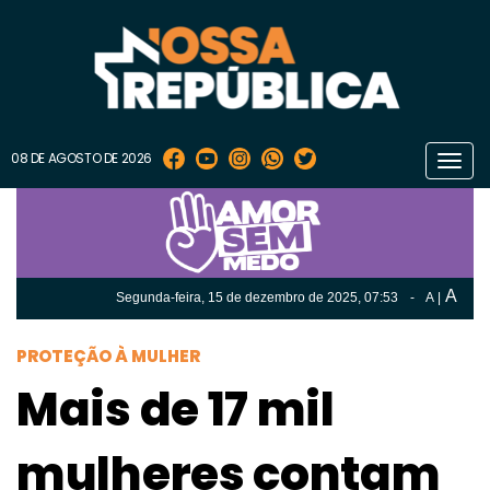
08 DE AGOSTO DE 2026
Toggl
navig
A
Segunda-feira, 15 de
dezembro
de 2025, 07:53
-
A
|
A
Segunda-feira, 15 de
dezembro
de 2025, 07h:53
-
|
A
PROTEÇÃO À MULHER
Mais de 17 mil
mulheres contam