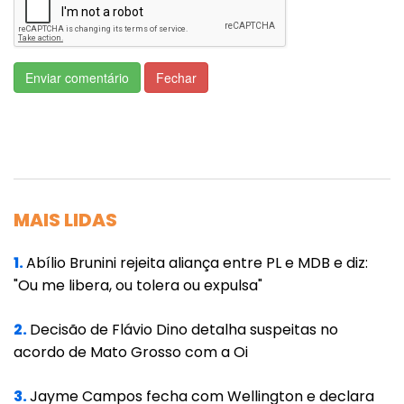
da Lei 11.340/2006.
A delegada-geral da Polícia Civil, Daniela
Maidel, comentou sobre o tema: “Cada
Enviar comentário
Fechar
avanço que fazemos em tecnologia,
acolhimento e formação policial representa
mais proteção e mais vidas preservadas. A
violência doméstica exige ação rápida e
integrada, e nosso compromisso é garantir
MAIS LIDAS
que toda mulher seja atendida com respeito,
1.
Abílio Brunini rejeita aliança entre PL e MDB e diz:
segurança e a urgência que sua situação
"Ou me libera, ou tolera ou expulsa"
demanda.”
2.
Decisão de Flávio Dino detalha suspeitas no
O aplicativo SOS Mulher MT surge como
acordo de Mato Grosso com a Oi
ferramenta adicional de proteção para
mulheres em situação de violência doméstica
3.
Jayme Campos fecha com Wellington e declara