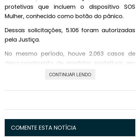
protetivas que incluem o dispositivo SOS
Mulher, conhecido como botão do pânico.
Dessas solicitações, 5.106 foram autorizadas
pela Justiça.
No mesmo período, houve 2.063 casos de
descumprimento de medidas protetivas em
todo o estado.
CONTINUAR LENDO
A Polícia Civil registrou 514 acionamentos do
botão do pânico, com pedidos de ajuda
vindos de mulheres nos municípios de Cuiabá,
Várzea Grande, Rondonópolis e Cáceres, em
situações de desobediência às medidas de
COMENTE ESTA NOTÍCIA
proteção pelos autores.