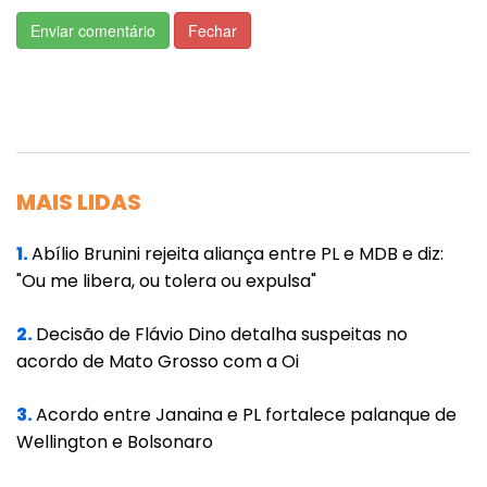
Quando o sono está ruim, aumentam a
Enviar comentário
Fechar
ansiedade, o humor oscila e a memória
recente fica prejudicada”, detalha.
Marina destaca ainda que ajustes simples
podem gerar resultados imediatos. “Às vezes
a pessoa só muda o horário de dormir e
MAIS LIDAS
acorda totalmente renovada. É
impressionante.”
1.
Abílio Brunini rejeita aliança entre PL e MDB e diz:
"Ou me libera, ou tolera ou expulsa"
Peneira digital e relações saudáveis
2.
Decisão de Flávio Dino detalha suspeitas no
A especialista reforça que não basta reduzir o
acordo de Mato Grosso com a Oi
tempo de tela. É preciso filtrar o tipo de
3.
Acordo entre Janaina e PL fortalece palanque de
conteúdo consumido. “Pergunte-se: isso
Wellington e Bolsonaro
agrega? Isso me aproxima do que eu quero
ser? Essa análise é fundamental.”