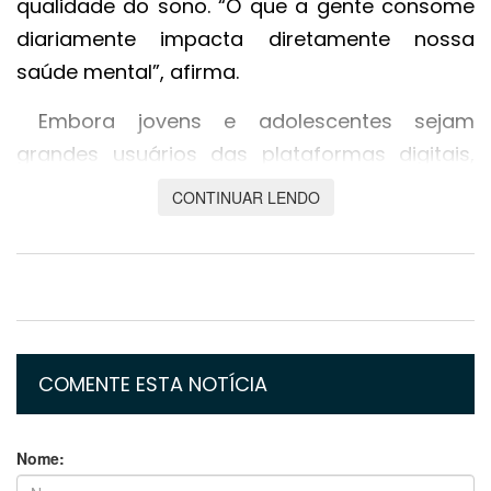
qualidade do sono. “O que a gente consome
diariamente impacta diretamente nossa
saúde mental”, afirma.
Embora jovens e adolescentes sejam
grandes usuários das plataformas digitais,
Marina destaca que
adultos têm sofrido de
CONTINUAR LENDO
maneira silenciosa
. Muitos relatam perder o
fio da meada durante conversas, esquecer
compromissos simples, sentir irritabilidade
constante e enfrentar bloqueios nas
atividades de leitura e escrita. “Os adultos
estão funcionando no automático, sempre
COMENTE ESTA NOTÍCIA
acelerados, e isso tem custos emocionais
altos”, explica.
Nome: