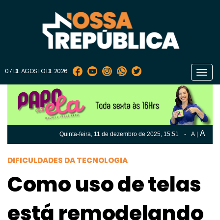
07 DE AGOSTO DE 2026
Toggl
navig
A
Quinta-feira, 11 de
dezembro
de 2025, 15:51
-
A
|
A
Quinta-feira, 11 de
dezembro
de 2025, 15h:51
-
|
A
DIFICULDADES DA TECNOLOGIA
Como uso de telas
está remodelando