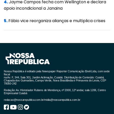
4.
Jayme Campos fecha com Wellington e declara
apoio incondicional a Janaina
Ela também destaca o papel das relações
sociais saudáveis como fator de equilíbrio.
5.
Fábio vice reorganiza alianças e multiplica crises
“Ter pessoas que te apoiam e te direcionam é
essencial. Uma rede de apoio confiável te
ajuda a perceber quando algo não vai bem.”
Marina defende um conjunto de ações que
ajudam a reorganizar o cérebro e reduzir
sintomas emocionais.
Nossa República é editado pela Newspaper Reporter Comunicação Eireli Ltda, com sede
fiscal
na Av. F, 344, Sala 301, Jardim Aclimação, Cuiabá. Distribuição de Conteúdo: Cuiabá,
Atividade física
prazerosa e regular.
Chapada dos Guimarães, Campo Verde, Nova Brasilândia e Primavera do Leste, CEP
78050-242
Alimentação equilibrada
, que influencia
Redação: Av. Historiador Rubens de Mendonça, nº 2000, 12º andar, sala 1206, Centro
Empresarial Cuiabá
diretamente o humor.
redacao@nossarepublica.com.br
/
midia@nossarepublica.com.br
Rotina de sono
consistente.