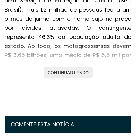
pelo Serviço de Proteção ao Crédito (SPC
Brasil), mais 1,2 milhão de pessoas fecharam
o mês de junho com o nome sujo na praça
por dívidas atrasadas. O contingente
representa 46,3% da população adulta do
estado. Ao todo, os matogrossenses devem
R$ 6,65 bilhões, uma média de R$ 5,5 mil por
pessoa inadimplente. A maioria dos
CONTINUAR LENDO
devedores tem entre 30 e 49 anos e é do sexo
masculino.
Apesar de os dados apontarem que são os
homens que mais devem, a consultora
financeira ressalta que mulheres acabam
sendo mais seduzidas pelas compras
COMENTE ESTA NOTÍCIA
impulsivas influenciadas pelas redes por seu