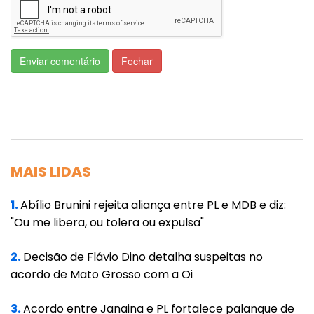
não por ser um vilão em si, mas pela
facilidade que oferece. “Ele permite comprar
algo que você não tem condições de pagar
Enviar comentário
Fechar
naquele momento, mas deseja
imediatamente. E com as redes sociais, esse
desejo é potencializado por influenciadores,
anúncios direcionados e estratégias de
marketing que estimulam o imediatismo”,
MAIS LIDAS
afirmou.
1.
Abílio Brunini rejeita aliança entre PL e MDB e diz:
Pertencimento e validação social
"Ou me libera, ou tolera ou expulsa"
Para Patrícia, o consumo online atende a
2.
Decisão de Flávio Dino detalha suspeitas no
mecanismos psicológicos mais profundos.
acordo de Mato Grosso com a Oi
“As redes vendem pertencimento. Quando
compramos algo, muitas vezes não é o
3.
Acordo entre Janaina e PL fortalece palanque de