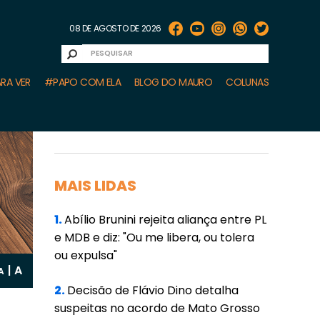
08 DE AGOSTO DE 2026
RA VER
#PAPO COM ELA
BLOG DO MAURO
COLUNAS
MAIS LIDAS
1.
Abílio Brunini rejeita aliança entre PL
e MDB e diz: "Ou me libera, ou tolera
ou expulsa"
A
|
A
2.
Decisão de Flávio Dino detalha
suspeitas no acordo de Mato Grosso