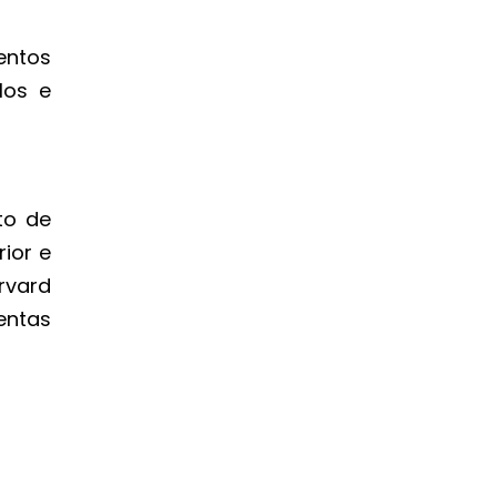
entos
los e
to de
ior e
rvard
entas