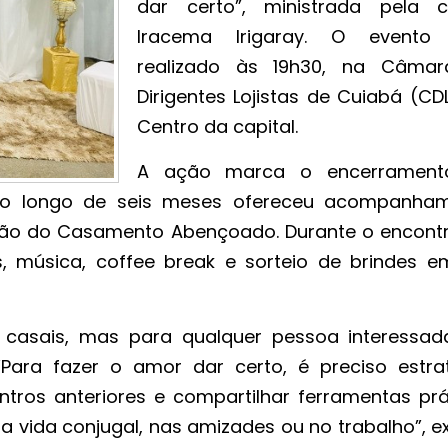
dar certo”, ministrada pela 
Iracema Irigaray. O evento
realizado às 19h30, na Câma
Dirigentes Lojistas de Cuiabá (CD
Centro da capital.
A ação marca o encerrament
e ao longo de seis meses ofereceu acompanha
dição do Casamento Abençoado. Durante o encontr
s, música, coffee break e sorteio de brindes 
 casais, mas para qualquer pessoa interessa
 “Para fazer o amor dar certo, é preciso estrat
ros anteriores e compartilhar ferramentas prá
a vida conjugal, nas amizades ou no trabalho”, e