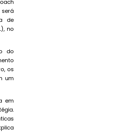
coach
 será
ra de
L), no
o do
mento
o, os
em um
da em
égia.
ticas
xplica