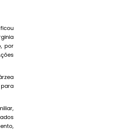
ficou
ginia
, por
Ações
árzea
 para
liar,
hados
ento,