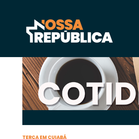
Segunda-feira, 07 de
julho
de 2025, 16h:21
-
|
A
TERÇA EM CUIABÁ