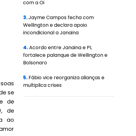
com a Oi
3.
Jayme Campos fecha com
Wellington e declara apoio
incondicional a Janaina
4.
Acordo entre Janaina e PL
fortalece palanque de Wellington e
Bolsonaro
5.
Fábio vice reorganiza alianças e
ssoas
multiplica crises
de se
de de
), de
ta ao
 amor