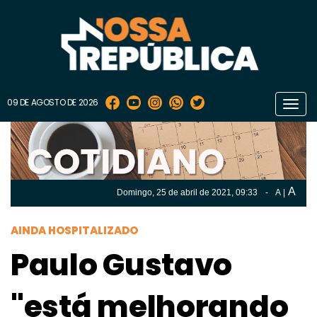
09 DE AGOSTO DE 2026
Toggl
navig
A
Domingo, 25 de
abril
de 2021, 09:33
-
A
|
A
Domingo, 25 de
abril
de 2021, 09h:33
-
|
A
AINDA HOSPITALIZADO
Paulo Gustavo
"está melhorando