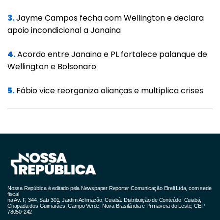
3.
Jayme Campos fecha com Wellington e declara
apoio incondicional a Janaina
4.
Acordo entre Janaina e PL fortalece palanque de
Wellington e Bolsonaro
5.
Fábio vice reorganiza alianças e multiplica crises
Nossa República é editado pela Newspaper Reporter Comunicação Eireli Ltda, com sede
fiscal
na Av. F, 344, Sala 301, Jardim Aclimação, Cuiabá. Distribuição de Conteúdo: Cuiabá,
Chapada dos Guimarães, Campo Verde, Nova Brasilândia e Primavera do Leste, CEP
78050-242