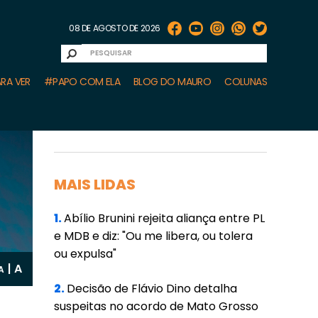
08 DE AGOSTO DE 2026
RA VER
#PAPO COM ELA
BLOG DO MAURO
COLUNAS
MAIS LIDAS
1.
Abílio Brunini rejeita aliança entre PL
e MDB e diz: "Ou me libera, ou tolera
ou expulsa"
A
|
A
2.
Decisão de Flávio Dino detalha
suspeitas no acordo de Mato Grosso