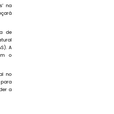
s’ na
eçará
ma de
tural
S). A
com o
al no
 para
der a