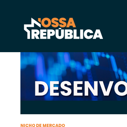
Sábado, 26 de
setembro
de 2020, 10h:25
-
|
A
A
NICHO DE MERCADO