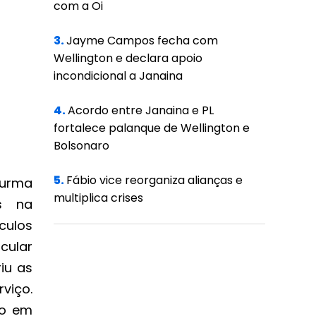
com a Oi
3.
Jayme Campos fecha com
Wellington e declara apoio
incondicional a Janaina
4.
Acordo entre Janaina e PL
fortalece palanque de Wellington e
Bolsonaro
5.
Fábio vice reorganiza alianças e
turma
multiplica crises
os na
culos
cular
iu as
viço.
ão em