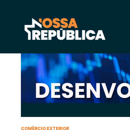
Quinta-feira, 31 de
julho
de 2025, 22h:25
-
|
A
A
COMÉRCIO EXTERIOR