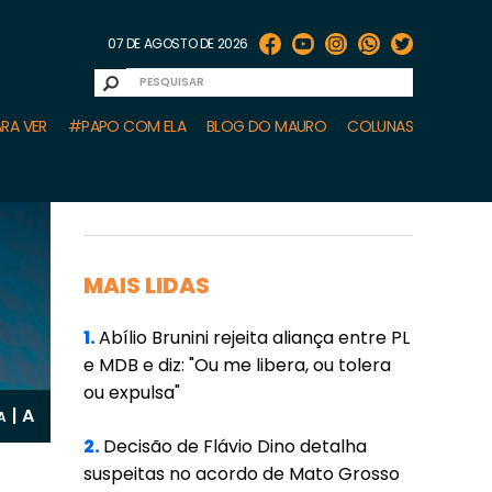
07 DE AGOSTO DE 2026
RA VER
#PAPO COM ELA
BLOG DO MAURO
COLUNAS
MAIS LIDAS
1.
Abílio Brunini rejeita aliança entre PL
e MDB e diz: "Ou me libera, ou tolera
ou expulsa"
A
|
A
2.
Decisão de Flávio Dino detalha
suspeitas no acordo de Mato Grosso