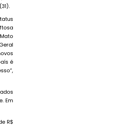
(31).
atus
aftosa
 Mato
Geral
novos
aís é
sso”,
tados
e. Em
de R$