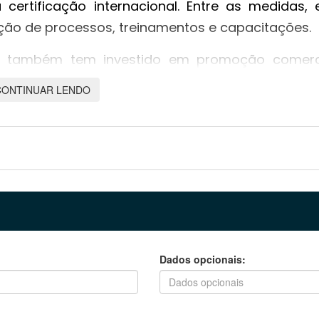
ertificação internacional. Entre as medidas, 
ação de processos, treinamentos e capacitações.
do também tem investido em promoção comerc
rio anunciou a criação da Invest MT, uma ag
CONTINUAR LENDO
rivada, voltada à promoção internacional de pro
das pelo setor produtivo. O governo participa, 
posta é que o Japão e outros mercados asiátic
o crescimento das exportações brasileiras.
Dados opcionais: