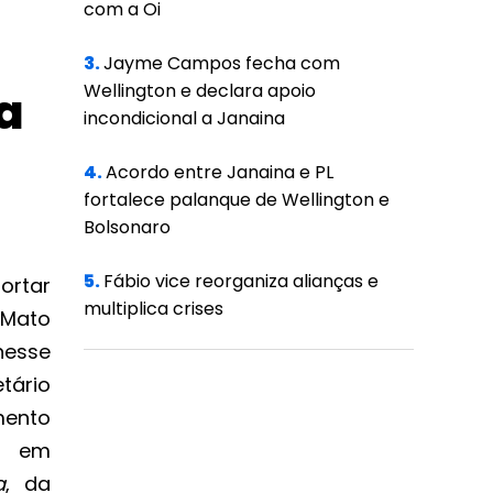
com a Oi
3.
Jayme Campos fecha com
Wellington e declara apoio
a
incondicional a Janaina
4.
Acordo entre Janaina e PL
fortalece palanque de Wellington e
Bolsonaro
5.
Fábio vice reorganiza alianças e
ortar
multiplica crises
 Mato
esse
tário
ento
, em
a
, da