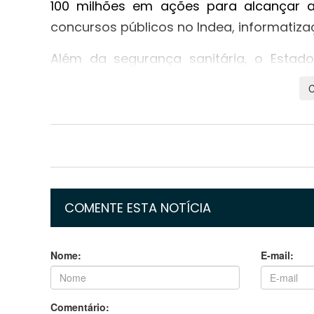
100 milhões em ações para alcançar a c
concursos públicos no Indea, informatiz
Além da segurança sanitária, o Esta
atração de investimentos. O secretá
autônoma com perfil técnico e gestão p
mato-grossenses. “As decisões são toma
minoria no conselho”, explicou César.
Com a crise comercial com os EUA, a a
tornem alternativas sólidas para manter 
COMENTE ESTA NOTÍCIA
Nome:
E-mail:
Comentário: