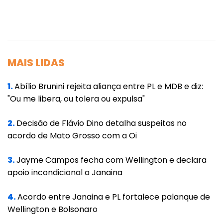
O secretário destacou que a
internacionalização do Aeroporto de Cuiabá
representará um avanço crucial para o
MAIS LIDAS
desenvolvimento do estado, fomentando
tanto o turismo quanto a economia local.
1.
Abílio Brunini rejeita aliança entre PL e MDB e diz:
"Ou me libera, ou tolera ou expulsa"
"A posição geográfica de Mato Grosso
confere ao estado um papel estratégico na
2.
Decisão de Flávio Dino detalha suspeitas no
América do Sul, e, desse modo, o aeroporto
acordo de Mato Grosso com a Oi
possui potencial para se transformar em um
hub aeroviário relevante, conectando voos do
3.
Jayme Campos fecha com Wellington e declara
apoio incondicional a Janaina
Brasil a outros países latino-americanos,
além de encurtar rotas para os Estados
4.
Acordo entre Janaina e PL fortalece palanque de
Unidos", destacou.
Wellington e Bolsonaro