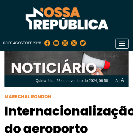
08 DE AGOSTO DE 2026
Toggl
navig
A
Quinta-feira, 28 de
novembro
de 2024, 06:58
-
A
|
A
Quinta-feira, 28 de
novembro
de 2024, 06h:58
-
|
A
MARECHAL RONDON
Internacionalizaçã
do aeroporto