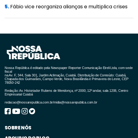
5.
Fábio vice reorganiza alianças e multiplica crises
Nossa República é editado pela Newspaper Reporter Comunicação Eireli Ltda, com sede
fiscal
na Av. F, 344, Sala 301, Jardim Aclimação, Cuiabá. Distribuição de Conteúdo: Cuiabá,
Chapada dos Guimarães, Campo Verde, Nova Brasilândia e Primavera do Leste, CEP
78050-242
Redação: Av. Historiador Rubens de Mendonça, nº 2000, 12º andar, sala 1206, Centro
Empresarial Cuiabá
redacao@nossarepublica.com.br
/
midia@nossarepublica.com.br
SOBRE NÓS