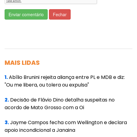
do desgaste interno, ele agradou o
Enviar comentário
Fechar
presidente, que publicou a decisão nas redes
sociais.
Em julgamentos tributários, o ministro seguiu
a linha que adotava desde a época em que
era juiz do TRF-1 (Tribunal Regional Federal da
MAIS LIDAS
1ª Região) e votou para evitar prejuízos à
União.
1.
Abílio Brunini rejeita aliança entre PL e MDB e diz:
"Ou me libera, ou tolera ou expulsa"
Na análise do recurso que discutia a
chamada "tese do século", o julgamento de
2.
Decisão de Flávio Dino detalha suspeitas no
acordo de Mato Grosso com a Oi
maior impacto fiscal da história do Supremo,
Kassio votou para que o ICMS a ser retirado
3.
Jayme Campos fecha com Wellington e declara
da base de cálculo do PIS e da Cofins fosse o
apoio incondicional a Janaina
destacado na nota fiscal, e não o