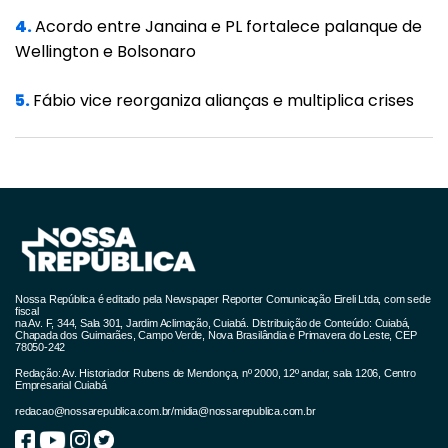
4.
Acordo entre Janaina e PL fortalece palanque de
efetivamente pago.
Wellington e Bolsonaro
O entendimento do magistrado reduziria
5.
Fábio vice reorganiza alianças e multiplica crises
significativamente o prejuízo da decisão aos
cofres públicos, que poderia ser superior a R$
230 bilhões, mas ele ficou vencido.
No julgamento sobre uma lei de 2004 que
permitiu a redução ou o restabelecimento
das alíquotas de PIS e Cofins por norma
infralegal, que poderia gerar prejuízo de R$
Nossa República é editado pela Newspaper Reporter Comunicação Eireli Ltda, com sede
fiscal
32,8 bilhões ao governo federal, ele também
na Av. F, 344, Sala 301, Jardim Aclimação, Cuiabá. Distribuição de Conteúdo: Cuiabá,
Chapada dos Guimarães, Campo Verde, Nova Brasilândia e Primavera do Leste, CEP
78050-242
votou em favor do Executivo.
Redação: Av. Historiador Rubens de Mendonça, nº 2000, 12º andar, sala 1206, Centro
Empresarial Cuiabá
Em conversas reservadas, o ministro costuma
redacao@nossarepublica.com.br
/
midia@nossarepublica.com.br
afirmar que sempre defendeu a