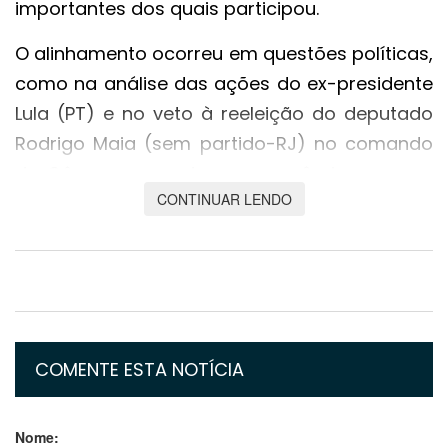
importantes dos quais participou.
O alinhamento ocorreu em questões políticas,
como na análise das ações do ex-presidente
Lula (PT) e no veto à reeleição do deputado
Rodrigo Maia (sem partido-RJ) no comando
da Câmara, e em temas econômicos, como
CONTINUAR LENDO
no caso bilionário da inclusão do ICMS da
base de cálculo do PIS e da Cofins.
O ministro chegou ao Supremo há oito meses
e, nesse período, se expôs e desagradou
colegas internamente ao se alinhar a
Bolsonaro. O momento de maior tensão foi
COMENTE ESTA NOTÍCIA
quando autorizou a realização de missas e
cultos durante a pandemia em todo o Brasil.
Nome: