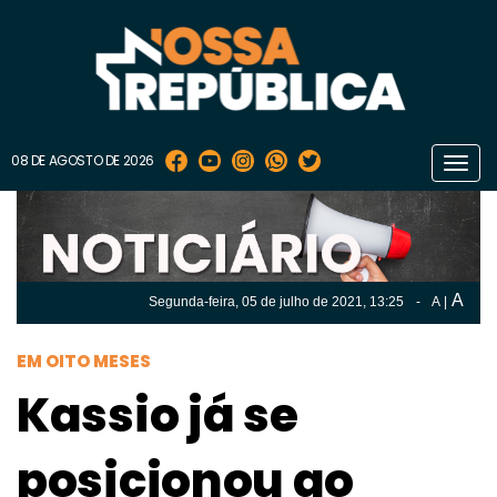
08 DE AGOSTO DE 2026
Toggl
navig
A
Segunda-feira, 05 de
julho
de 2021, 13:25
-
A
|
A
Segunda-feira, 05 de
julho
de 2021, 13h:25
-
|
A
EM OITO MESES
Kassio já se
posicionou ao