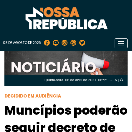
08 DE AGOSTO DE 2026
Toggl
navig
A
Quinta-feira, 08 de
abril
de 2021, 08:55
-
A
|
A
Quinta-feira, 08 de
abril
de 2021, 08h:55
-
|
A
DECIDIDO EM AUDIÊNCIA
Muncípios poderão
seguir decreto de