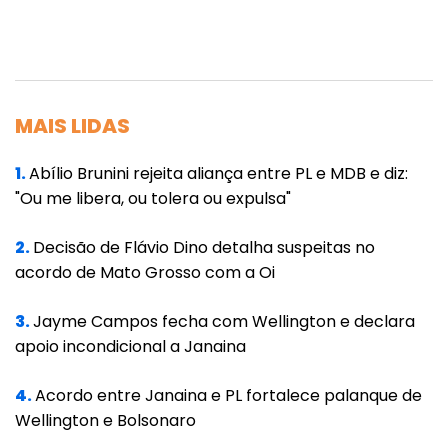
acordo efetivado no dia 1º de abril envolvendo
a prefeitura de Cuiabá e o Estado.
“Defendemos que as medidas de restrição de
combate à pandemia, contidas no referido
MAIS LIDAS
acordo, sejam também estendidas aos
demais municípios de Mato Grosso”, frisou.
1.
Abílio Brunini rejeita aliança entre PL e MDB e diz:
Entre as medidas que foram definidas com a
"Ou me libera, ou tolera ou expulsa"
prefeitura de Cuiabá, está a flexibilização do
2.
Decisão de Flávio Dino detalha suspeitas no
funcionamento das atividades comerciais
acordo de Mato Grosso com a Oi
que não fazem parte das consideradas
essenciais.
3.
Jayme Campos fecha com Wellington e declara
apoio incondicional a Janaina
Antes da audiência de conciliação, um grupo
de prefeitos se reuniu para deliberar sobre os
4.
Acordo entre Janaina e PL fortalece palanque de
itens que seriam incluídos na proposta de
Wellington e Bolsonaro
decreto a ser estabelecido nos municípios,