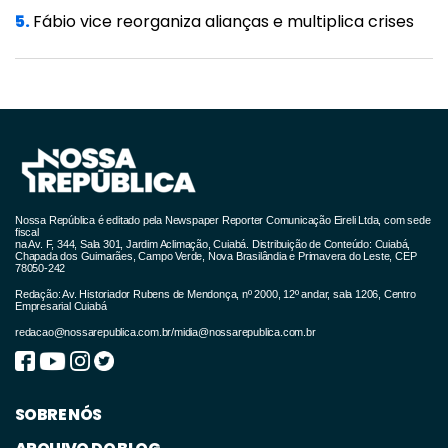
5.
Fábio vice reorganiza alianças e multiplica crises
com critérios semelhantes aos adotados em
Cuiabá. Uma das propostas da AMM e dos
prefeitos é a alteração do toque de recolher
para as 22 horas, e o fechamento de várias
atividades comerciais às 21 horas. Ele frisou
que a pressão é muito grande do setor
empresarial. “Queremos estender o horário de
Nossa República é editado pela Newspaper Reporter Comunicação Eireli Ltda, com sede
atendimento no comércio também para
fiscal
na Av. F, 344, Sala 301, Jardim Aclimação, Cuiabá. Distribuição de Conteúdo: Cuiabá,
Chapada dos Guimarães, Campo Verde, Nova Brasilândia e Primavera do Leste, CEP
evitar maiores aglomerações”, afirmou.
78050-242
Redação: Av. Historiador Rubens de Mendonça, nº 2000, 12º andar, sala 1206, Centro
Representando o governador, o secretário-
Empresarial Cuiabá
redacao@nossarepublica.com.br
/
midia@nossarepublica.com.br
chefe da Casa Civil, Mauro Carvalho, disse
que o maior interesse do governo é voltar a
normalidade e que todas as medidas
SOBRE NÓS
discutidas para o acordo serão avaliadas. O