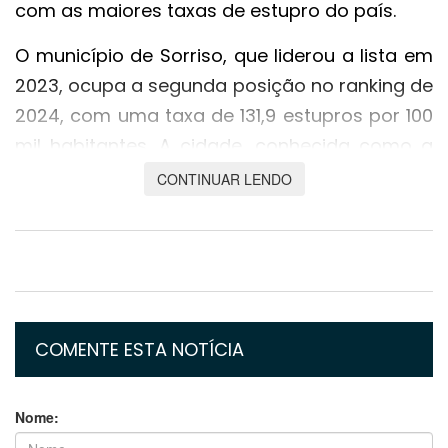
com as maiores taxas de estupro do país.
O município de Sorriso, que liderou a lista em
2023, ocupa a segunda posição no ranking de
2024, com uma taxa de 131,9 estupros por 100
mil habitantes. A cidade, conhecida como a
Capital Nacional do Agronegócio, figura entre
CONTINUAR LENDO
os municípios com os índices mais elevados
de violência sexual.
Tangará da Serra apresentou um dos
maiores crescimentos no ranking. O município
saltou da 45ª posição em 2023 para a 7ª em
COMENTE ESTA NOTÍCIA
2024, registrando uma taxa de 99,5 estupros
para cada 100 mil habitantes. O avanço na
Nome:
lista corresponde a um aumento de 67,2% no