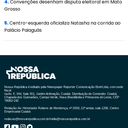
serem oficialmente registrados por ano e de
4.
Convenções desenham disputa eleitoral em Mato
76,8% desse total representar estupros de
Grosso
vulnerável revela a dimensão e a persistência
5.
Centro-esquerda oficializa Natasha na corrida ao
da violência sexual”.
Palácio Paiaguás
Nossa República é editado pela Newspaper Reporter Comunicação Eireli Ltda, com sede
fiscal
na Av. F, 344, Sala 301, Jardim Aclimação, Cuiabá. Distribuição de Conteúdo: Cuiabá,
Chapada dos Guimarães, Campo Verde, Nova Brasilândia e Primavera do Leste, CEP
78050-242
Redação: Av. Historiador Rubens de Mendonça, nº 2000, 12º andar, sala 1206, Centro
Empresarial Cuiabá
redacao@nossarepublica.com.br
/
midia@nossarepublica.com.br