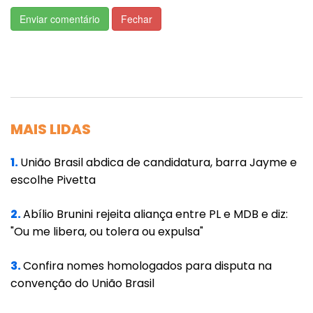
a análise dos dados. Pesquisadores
Enviar comentário
Fechar
responsáveis pelo anuário indicam que o
número real de casos de estupro no Brasil é
superior aos que são oficialmente registrados
pelas polícias, pois muitos crimes não
chegam ao conhecimento das autoridades.
MAIS LIDAS
"Assim, o aumento na quantidade de estupros
1.
União Brasil abdica de candidatura, barra Jayme e
registrados anualmente pode, em parte, ser
escolhe Pivetta
interpretado como um aumento na
disposição das vítimas (ou de seus
2.
Abílio Brunini rejeita aliança entre PL e MDB e diz:
responsáveis) em denunciar", aponta a
"Ou me libera, ou tolera ou expulsa"
publicação. "No entanto, ainda que um maior
3.
Confira nomes homologados para disputa na
nível de notificação possa contribuir para
convenção do União Brasil
essa elevação, o fato de mais de 87 mil casos