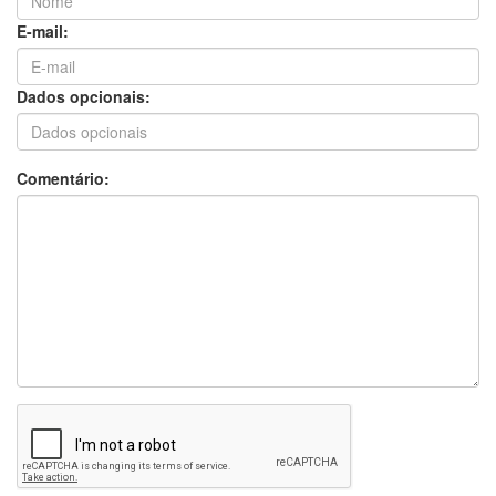
número absoluto de casos em relação ao
E-mail:
ano anterior, colocando a cidade entre as dez
com as taxas mais altas do Brasil.
Dados opcionais:
Além de Sorriso e Tangará da
Serra, outras duas cidades de
Comentário:
Mato Grosso aparecem na lista.
Sinop está na 20ª posição, com
uma taxa de 81,5, uma subida em relação à
33ª posição que ocupava em 2023. A capital,
Cuiabá, figura na 43ª posição do ranking,
com uma taxa de 63,7 estupros a cada 100
mil habitantes.
O estudo ressalta a questão da
subnotificação como um fator relevante para