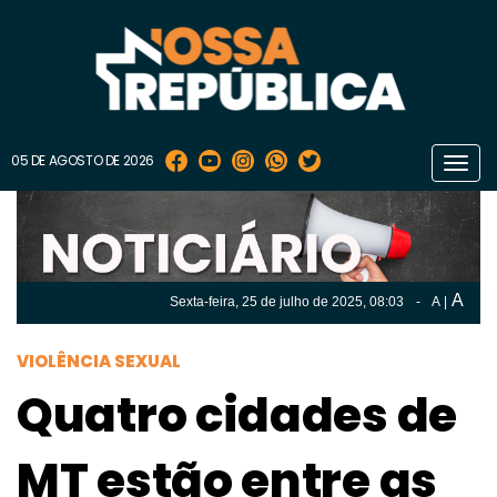
05 DE AGOSTO DE 2026
Toggl
navig
A
Sexta-feira, 25 de
julho
de 2025, 08:03
-
A
|
A
Sexta-feira, 25 de
julho
de 2025, 08h:03
-
|
A
VIOLÊNCIA SEXUAL
Quatro cidades de
MT estão entre as