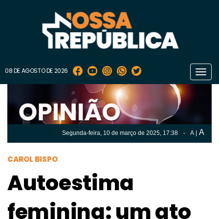
08 DE AGOSTO DE 2026
Toggl
navig
A
Segunda-feira, 10 de
março
de 2025, 17:38
-
A
|
A
Segunda-feira, 10 de
março
de 2025, 17h:38
-
|
A
CAROL BISPO
Autoestima
feminina: um ato