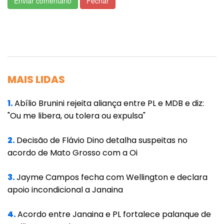
Enviar comentário
Fechar
segurança, valores e autenticidade. Cada
escolha – do corte ao volume, das cores às
texturas – conta uma história. O visagismo,
aliado a essa abordagem, potencializa a
individualidade, transformando o estilo
MAIS LIDAS
pessoal em um meio de comunicação não
verbal poderoso.
1.
Abílio Brunini rejeita aliança entre PL e MDB e diz:
"Ou me libera, ou tolera ou expulsa"
No Dia da Mulher reafirmamos que
autoestima não se resume à estética. Trata-
2.
Decisão de Flávio Dino detalha suspeitas no
acordo de Mato Grosso com a Oi
se de autoconhecimento, autoaceitação e
fortalecimento psicológico. Mais do que isso:
3.
Jayme Campos fecha com Wellington e declara
autoestima é saúde mental. Construir uma
apoio incondicional a Janaina
imagem alinhada à própria essência não é
um ato superficial – é um ato de coragem e
4.
Acordo entre Janaina e PL fortalece palanque de