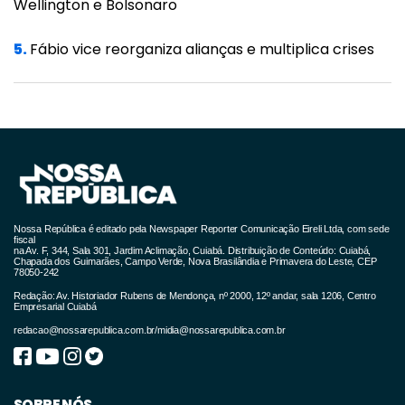
Wellington e Bolsonaro
liberdade. A Engenharia da Beleza é essa
ponte entre quem somos e como nos
5.
Fábio vice reorganiza alianças e multiplica crises
expressamos no mundo. Porque ser você da
cabeça aos pés é a verdadeira revolução.
Nossa República é editado pela Newspaper Reporter Comunicação Eireli Ltda, com sede
fiscal
na Av. F, 344, Sala 301, Jardim Aclimação, Cuiabá. Distribuição de Conteúdo: Cuiabá,
Chapada dos Guimarães, Campo Verde, Nova Brasilândia e Primavera do Leste, CEP
78050-242
Redação: Av. Historiador Rubens de Mendonça, nº 2000, 12º andar, sala 1206, Centro
Empresarial Cuiabá
redacao@nossarepublica.com.br
/
midia@nossarepublica.com.br
SOBRE NÓS