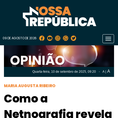
09 DE AGOSTO DE 2026
Toggl
navig
A
Quarta-feira, 10 de
setembro
de 2025, 09:20
-
A
|
A
Quarta-feira, 10 de
setembro
de 2025, 09h:20
-
|
A
MARIA AUGUSTA RIBEIRO
Como a
Netnografia revela