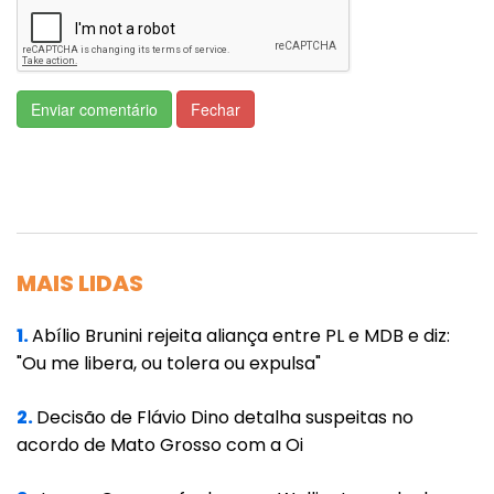
Ao ajustar a comunicação, a empresa viu a
satisfação subir 15%.
Netnografia: o mapa para entender o
Enviar comentário
Fechar
consumidor
A netnografia, criada por Robert Kozinets, é
mais do que uma ferramenta — é uma lente
que mostra o que motiva o consumidor
MAIS LIDAS
digital. Como explica Don Peppers, autor
de
The One to One Future
, “o futuro do
1.
Abílio Brunini rejeita aliança entre PL e MDB e diz:
marketing está em tratar cada cliente como
"Ou me libera, ou tolera ou expulsa"
único”. A netnografia faz exatamente isso: ela
mapeia sentimentos, medos e desejos em
2.
Decisão de Flávio Dino detalha suspeitas no
acordo de Mato Grosso com a Oi
plataformas como Instagram e X, onde as
pessoas compartilham suas opiniões sem