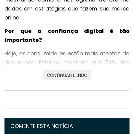
dados em estratégias que fazem sua marca
brilhar.
Por que a confiança digital é tão
importante?
Hoje, os consumidores estão mais atentos do
que nunca. Estudos mostram que 74% dos
brasileiros preferem marcas que são
CONTINUAR LENDO
transparentes sobre como usam seus dados.
E não é só isso: 65% abandonam empresas
que não mostram compromisso com
questões éticas, como privacidade. Philip
Kotler, guru do marketing, já dizia: “A lealdade
do cliente é conquistada quando a
COMENTE ESTA NOTÍCIA