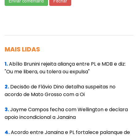
Enviar comentário
Fechar
aos fatos com elegância e autoridade.
Mentira para alguns agentes públicos viram
status com bancada de apoio e plateia para
aplaudir.
MAIS LIDAS
Mahatma Gandhi afirmou que “assim como
uma gota de veneno compromete um balde
1.
Abílio Brunini rejeita aliança entre PL e MDB e diz:
inteiro, também a mentira, por menor que
"Ou me libera, ou tolera ou expulsa"
seja, estraga toda a nossa vida”. No caso do
Brasil as mentiram estão contaminando 201
2.
Decisão de Flávio Dino detalha suspeitas no
acordo de Mato Grosso com a Oi
milhões de pessoas, fora os que literalmente
morrem.
3.
Jayme Campos fecha com Wellington e declara
apoio incondicional a Janaina
No registro na história da humanidade
nenhuma nação se construiu e evoluiu com
4.
Acordo entre Janaina e PL fortalece palanque de
base em fatos inverídicos. Precisamos