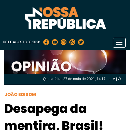
08 DE AGOSTO DE 2026
Toggl
navig
A
Quinta-feira, 27 de
maio
de 2021, 14:17
-
A
|
A
Quinta-feira, 27 de
maio
de 2021, 14h:17
-
|
A
JOÃO EDISOM
Desapega da
mentira, Brasil!