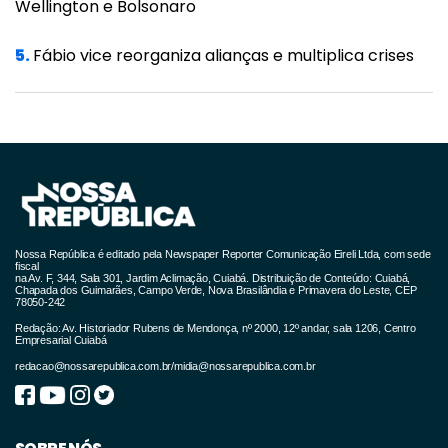
Wellington e Bolsonaro
praticar o desapego das mentiras e das fake
5.
Fábio vice reorganiza alianças e multiplica crises
news. Se quisermos melhorar teremos que ser
intolerantes com a mentira, mesmo que seja
cômica ou do nosso agrado.
Como afirmou Abraham Lincoln, “nenhum
mentiroso tem uma memória suficientemente
boa para ser um mentiroso de êxito”. Imagina
um país inteiro!
Nossa República é editado pela Newspaper Reporter Comunicação Eireli Ltda, com sede
fiscal
na Av. F, 344, Sala 301, Jardim Aclimação, Cuiabá. Distribuição de Conteúdo: Cuiabá,
Chapada dos Guimarães, Campo Verde, Nova Brasilândia e Primavera do Leste, CEP
78050-242
Redação: Av. Historiador Rubens de Mendonça, nº 2000, 12º andar, sala 1206, Centro
Empresarial Cuiabá
redacao@nossarepublica.com.br
/
midia@nossarepublica.com.br