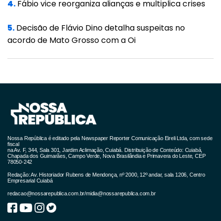
4.
Fábio vice reorganiza alianças e multiplica crises
ouvir. Muitas pessoas não têm maturidade
emocional para lidar com opiniões diferentes
5.
Decisão de Flávio Dino detalha suspeitas no
ou para conversar sobre temas delicados
acordo de Mato Grosso com a Oi
sem transformar isso em um conflito”,
observa.
Priscila ressalta que relacionamentos
saudáveis exigem alinhamento de valores,
objetivos e expectativas. Quando cada
pessoa caminha em uma direção diferente e
Nossa República é editado pela Newspaper Reporter Comunicação Eireli Ltda, com sede
não há diálogo sobre essas diferenças, o
fiscal
na Av. F, 344, Sala 301, Jardim Aclimação, Cuiabá. Distribuição de Conteúdo: Cuiabá,
Chapada dos Guimarães, Campo Verde, Nova Brasilândia e Primavera do Leste, CEP
desgaste tende a aumentar.
78050-242
Redação: Av. Historiador Rubens de Mendonça, nº 2000, 12º andar, sala 1206, Centro
A psicóloga também chama atenção para
Empresarial Cuiabá
redacao@nossarepublica.com.br
/
midia@nossarepublica.com.br
um aspecto frequentemente ignorado: a
influência das experiências da infância nas