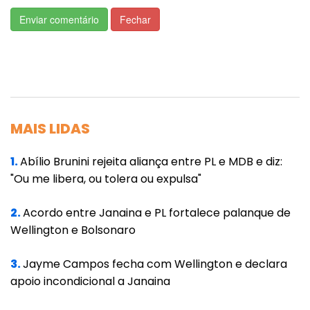
dos pilares fundamentais para relações mais
Enviar comentário
Fechar
equilibradas, pois permite que cada indivíduo
compreenda suas necessidades, seus valores
e seus limites antes de compartilhar a vida
com outra pessoa.
MAIS LIDAS
Falta de diálogo é um dos maiores desafios
dos casais
1.
Abílio Brunini rejeita aliança entre PL e MDB e diz:
"Ou me libera, ou tolera ou expulsa"
Outro ponto destacado pela especialista é a
dificuldade de comunicação entre os casais.
2.
Acordo entre Janaina e PL fortalece palanque de
Para ela, muitos conflitos poderiam ser
Wellington e Bolsonaro
evitados se houvesse mais disposição para
ouvir, compreender e negociar expectativas.
3.
Jayme Campos fecha com Wellington e declara
apoio incondicional a Janaina
“Comunicar-se não é apenas falar. É falar e