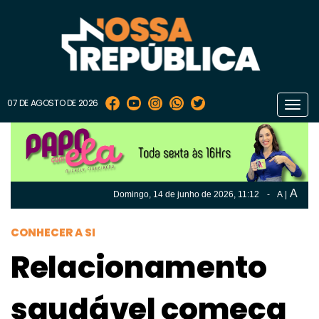
07 DE AGOSTO DE 2026
Toggl
navig
A
Domingo, 14 de
junho
de 2026, 11:12
-
A
|
A
Domingo, 14 de
junho
de 2026, 11h:12
-
|
A
CONHECER A SI
Relacionamento
saudável começa