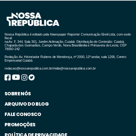
Nossa República é editado pela Newspaper Reporter Comunicação Eireli Ltda, com sede
fiscal
na Av. F, 344, Sala 301, Jardim Aclimação, Cuiabá. Distribuição de Conteúdo: Cuiabá,
Chapada dos Guimarães, Campo Verde, Nova Brasilândia e Primavera do Leste, CEP
78050-242
Redação: Av. Historiador Rubens de Mendonça, nº 2000, 12º andar, sala 1206, Centro
Empresarial Cuiabá
redacao@nossarepublica.com.br
/
midia@nossarepublica.com.br
SOBRE NÓS
ARQUIVO DO BLOG
FALE CONOSCO
PROMOÇÕES
POLÍTICA DE PRIVACIDADE