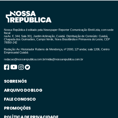
Nossa República é editado pela Newspaper Reporter Comunicação Eireli Ltda, com sede
fiscal
na Av. F, 344, Sala 301, Jardim Aclimação, Cuiabá. Distribuição de Conteúdo: Cuiabá,
Chapada dos Guimarães, Campo Verde, Nova Brasilândia e Primavera do Leste, CEP
78050-242
Redação: Av. Historiador Rubens de Mendonça, nº 2000, 12º andar, sala 1206, Centro
Empresarial Cuiabá
redacao@nossarepublica.com.br
/
midia@nossarepublica.com.br
SOBRE NÓS
ARQUIVO DO BLOG
FALE CONOSCO
PROMOÇÕES
POLÍTICA DE PRIVACIDADE