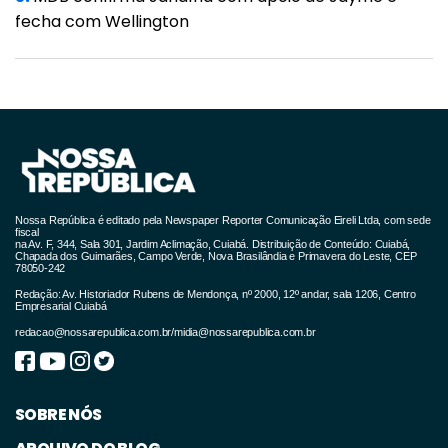
fecha com Wellington
Nossa República é editado pela Newspaper Reporter Comunicação Eireli Ltda, com sede
fiscal
na Av. F, 344, Sala 301, Jardim Aclimação, Cuiabá. Distribuição de Conteúdo: Cuiabá,
Chapada dos Guimarães, Campo Verde, Nova Brasilândia e Primavera do Leste, CEP
78050-242
Redação: Av. Historiador Rubens de Mendonça, nº 2000, 12º andar, sala 1206, Centro
Empresarial Cuiabá
redacao@nossarepublica.com.br
/
midia@nossarepublica.com.br
SOBRE NÓS