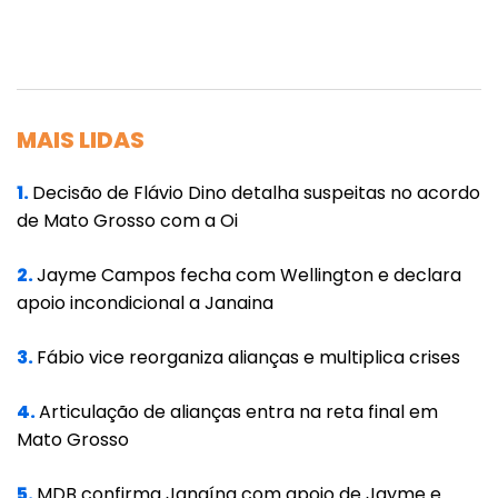
Osmar Fronner demonstrou preocupação
com os impactos econômicos na região,
mencionando os efeitos da pandemia e a
queda no movimento das pousadas e
MAIS LIDAS
pequenos negócios.
1.
Decisão de Flávio Dino detalha suspeitas no acordo
Ele expressou confiança no corpo técnico, no
de Mato Grosso com a Oi
Governo, na Sinfra e na articulação do
2.
Jayme Campos fecha com Wellington e declara
Senado e da Assembleia para encontrar uma
apoio incondicional a Janaina
solução rápida e eficaz.
3.
Fábio vice reorganiza alianças e multiplica crises
"Estamos aqui para somar a todos e dar uma
solução rápida sem o viaduto", concluiu o
4.
Articulação de alianças entra na reta final em
prefeito, reforçando o compromisso de
Mato Grosso
trabalhar em conjunto para superar os
5.
MDB confirma Janaína com apoio de Jayme e
desafios enfrentados pela comunidade local.