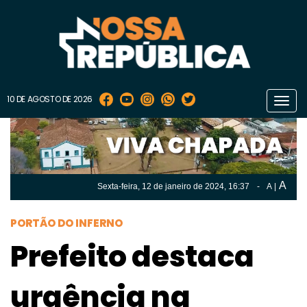
10 DE AGOSTO DE 2026
Toggl
navig
A
Sexta-feira, 12 de
janeiro
de 2024, 16:37
-
A
|
A
Sexta-feira, 12 de
janeiro
de 2024, 16h:37
-
|
A
PORTÃO DO INFERNO
Prefeito destaca
urgência na