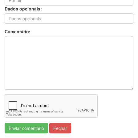
tem aqui", afirmou o prefeito.
Dados opcionais:
Durante a fala, Osmar Fronner mencionou a
beleza ambiental da região, ressaltando a
Comentário:
importância da rodovia para a economia
local e para a preservação da riqueza
ecológica. Ele enfatizou a necessidade de um
projeto definitivo para a solução dos
problemas enfrentados pela cidade.
"Então nós precisamos, como o senhor falou
(referindo-se ao conselheiro Sérgio Ricardo),
de um projeto. Um projeto definitivo de
solução", disse o prefeito, destacando a
importância de uma abordagem técnica para
Enviar comentário
Fechar
superar os desafios.