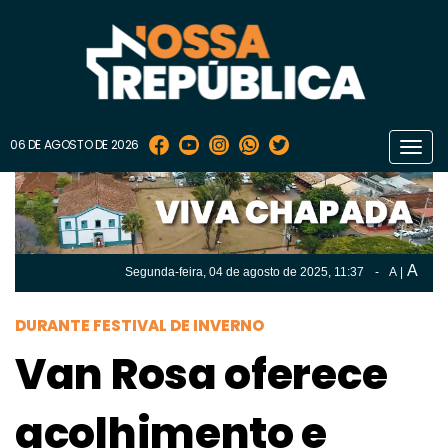
06 DE AGOSTO DE 2026
Toggl
navig
A
Segunda-feira, 04 de
agosto
de 2025, 11:37
-
A
|
A
Segunda-feira, 04 de
agosto
de 2025, 11h:37
-
|
A
DURANTE FESTIVAL DE INVERNO
Van Rosa oferece
acolhimento e