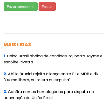
A van rosa é um canal de escuta e
Enviar comentário
Fechar
acolhimento, que se aproxima da população
em espaços estratégicos como esse,
reforçando o compromisso do Governo de
Mato Grosso com o enfrentamento à
violência de gênero”, afirmou o secretário da
MAIS LIDAS
Setasc, Klebson Gomes.
1.
União Brasil abdica de candidatura, barra Jayme e
A Van Rosa permaneceu no local até
escolhe Pivetta
domingo (3), atendendo tanto mulheres
quanto homens, com o propósito de
2.
Abílio Brunini rejeita aliança entre PL e MDB e diz:
contribuir para a disseminação de
"Ou me libera, ou tolera ou expulsa"
informações sobre os direitos das mulheres e
3.
Confira nomes homologados para disputa na
a rede de proteção disponível no estado.
convenção do União Brasil