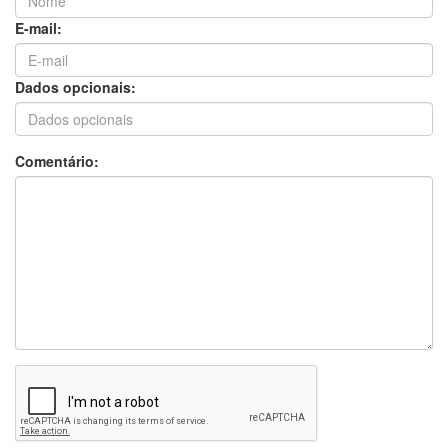
um fator de risco para episódios de agressão.
E-mail:
A iniciativa está alinhada às diretrizes da
política pública estadual voltada à proteção
Dados opcionais:
de mulheres em situação de vulnerabilidade.
Durante o atendimento, a equipe da Setasc
Comentário:
distribui materiais informativos e orienta o
público sobre os canais de denúncia, como
os telefones 180 e 190. Os visitantes também
recebem informações sobre os cinco tipos de
violência previstos na Lei Maria da Penha:
física, psicológica, sexual, patrimonial e moral.
“Estamos aqui para garantir que, mesmo em
momentos de lazer e celebração, a cidadania
e a proteção às mulheres estejam presentes.