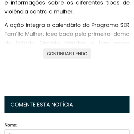
e informações sobre os diferentes tipos de
violência contra a mulher.
A ação integra o calendário do Programa SER
Família Mulher, idealizado pela primeira-dama
do Estado, Virginia Mendes, e tem como
objetivo ampliar o acesso da população a
CONTINUAR LENDO
serviços de prevenção e enfrentamento à
violência de gênero, especialmente em
ambientes com grande circulação de
pessoas.
Segundo a jornalista Layse Ávila, da Setasc, a
COMENTE ESTA NOTÍCIA
presença da Van Rosa busca levar
acolhimento e orientação também a eventos
Nome:
festivos, onde o consumo de álcool pode ser