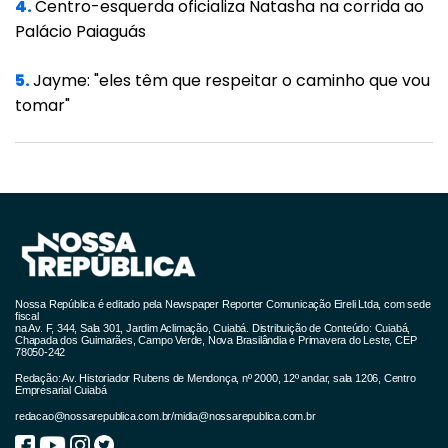
4.
Centro-esquerda oficializa Natasha na corrida ao
Palácio Paiaguás
5.
Jayme: "eles têm que respeitar o caminho que vou
tomar"
Nossa República é editado pela Newspaper Reporter Comunicação Eireli Ltda, com sede
fiscal
na Av. F, 344, Sala 301, Jardim Aclimação, Cuiabá. Distribuição de Conteúdo: Cuiabá,
Chapada dos Guimarães, Campo Verde, Nova Brasilândia e Primavera do Leste, CEP
78050-242
Redação: Av. Historiador Rubens de Mendonça, nº 2000, 12º andar, sala 1206, Centro
Empresarial Cuiabá
redacao@nossarepublica.com.br
/
midia@nossarepublica.com.br