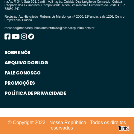
na Av. F, 344, Sala 301, Jardim Aclimação, Cuiabá. Distribuição de Conteúdo: Cuiabá,
Chapada dos Guimarães, Campo Verde, Nova Brasilândia e Primavera do Leste, CEP
mais sobre os riscos e o que motiva os
78050-242
jovens a buscarem a nicotina:
Redação: Av. Historiador Rubens de Mendonça, nº 2000, 12º andar, sala 1206, Centro
Empresarial Cuiabá
redacao@nossarepublica.com.br
/
midia@nossarepublica.com.br
SOBRE NÓS
ARQUIVO DO BLOG
FALE CONOSCO
PROMOÇÕES
POLÍTICA DE PRIVACIDADE
© Copyright 2022 - Nossa República - Todos os direitos
reservados