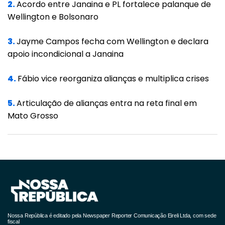
2.
Acordo entre Janaina e PL fortalece palanque de
pneumologista.
Wellington e Bolsonaro
Uma hora de consumo de narguile se iguala a
3.
Jayme Campos fecha com Wellington e declara
fumar de 100 a 200 cigarros. Isso porque a
apoio incondicional a Janaina
água presente no cachimbo suaviza a
fumaça inalada, evitando a ardência da
4.
Fábio vice reorganiza alianças e multiplica crises
garganta, ocasionada, por exemplo, pelo uso
5.
Articulação de alianças entra na reta final em
excessivo do cigarro convencional. Diante do
Mato Grosso
alívio, a roda de narguilé pode durar mais
tempo.
Para haver a dependência da nicotina,
conforma explica Keila Maia, bqasta o usuário
fazer uso do narguilé algumas vezes na
semana.
Nossa República é editado pela Newspaper Reporter Comunicação Eireli Ltda, com sede
Assista agora ao vídeo completo e saiba
fiscal