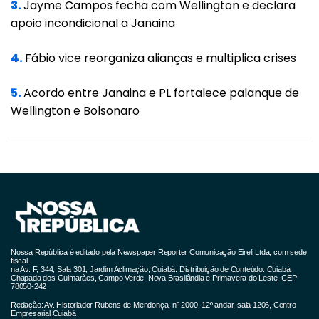
3.
Jayme Campos fecha com Wellington e declara
apoio incondicional a Janaina
4.
Fábio vice reorganiza alianças e multiplica crises
5.
Acordo entre Janaina e PL fortalece palanque de
Wellington e Bolsonaro
Nossa República é editado pela Newspaper Reporter Comunicação Eireli Ltda, com sede
fiscal
na Av. F, 344, Sala 301, Jardim Aclimação, Cuiabá. Distribuição de Conteúdo: Cuiabá,
Chapada dos Guimarães, Campo Verde, Nova Brasilândia e Primavera do Leste, CEP
78050-242
Redação: Av. Historiador Rubens de Mendonça, nº 2000, 12º andar, sala 1206, Centro
Empresarial Cuiabá