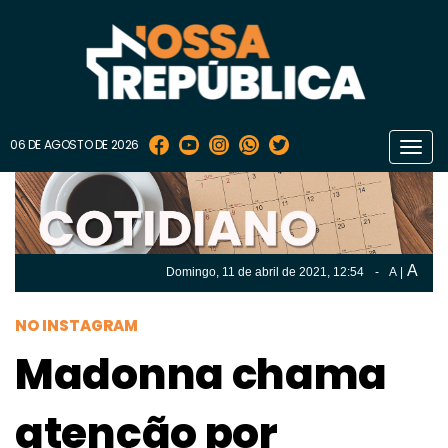
06 DE AGOSTO DE 2026
Toggl
navig
A
Domingo, 11 de
abril
de 2021, 12:54
-
A
|
A
Domingo, 11 de
abril
de 2021, 12h:54
-
|
A
NO INSTAGRAM
Madonna chama
atenção por