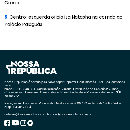
Grosso
5.
Centro-esquerda oficializa Natasha na corrida ao
Palácio Paiaguás
Nossa República é editado pela Newspaper Reporter Comunicação Eireli Ltda, com sede
fiscal
na Av. F, 344, Sala 301, Jardim Aclimação, Cuiabá. Distribuição de Conteúdo: Cuiabá,
Chapada dos Guimarães, Campo Verde, Nova Brasilândia e Primavera do Leste, CEP
78050-242
Redação: Av. Historiador Rubens de Mendonça, nº 2000, 12º andar, sala 1206, Centro
Empresarial Cuiabá
redacao@nossarepublica.com.br
/
midia@nossarepublica.com.br